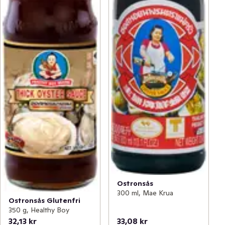
Ostronsås
300 ml, Mae Krua
Ostronsås Glutenfri
350 g, Healthy Boy
32,13 kr
33,08 kr