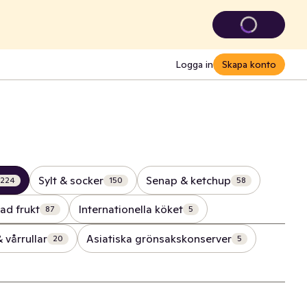
Logga in
Skapa konto
Sylt & socker
Senap & ketchup
224
150
58
ad frukt
Internationella köket
87
5
 vårrullar
Asiatiska grönsakskonserver
20
5