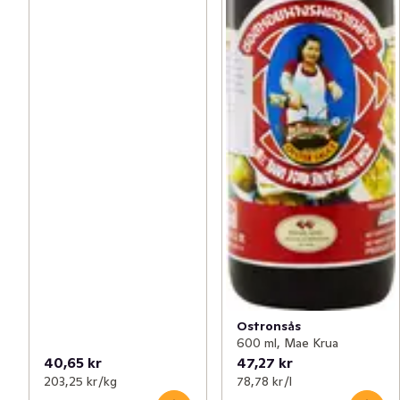
Ostronsås
600 ml, Mae Krua
40,65 kr
47,27 kr
203,25 kr /kg
78,78 kr /l