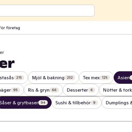
För företag
er
er
stasås
Mjöl & bakning
Tex mex
Asien
215
232
125
näger
Ris & gryn
Desserter
Nötter & tork
95
66
6
Såser & grytbaser
Sushi & tillbehör
Dumplings &
94
9