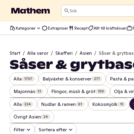
Sök
Kategorier
Extrapriser
Recept
Allt till kräftskivan
Start
/
Alla varor
/
Skafferi
/
Asien
/
Såser & grytbas
Såser & grytbas
Alla
Baljväxter & konserver
Pasta & pa
1707
271
Majonnäs
Flingor, müsli & gröt
Olja & vi
31
159
Alla
Nudlar & ramen
Kokosmjölk
224
61
13
Övrigt Asien
24
Filter
Sortera efter