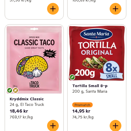
57,50 kr /kg
100,83 kr /kg
Tortilla Small 8-p
200 g, Santa Maria
Kryddmix Classic
24 g, El Taco Truck
Prismatch
18,46 kr
14,95 kr
769,17 kr /kg
74,75 kr /kg