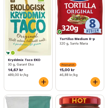
✓
Mjöl & bakning
(232)
✓
Kryddmixer
(20)
✓
Tex mex
(125)
✓
Såser & tillbehör
(56)
✓
Asien
(224)
✓
Sylt & socker
(151)
Tortillas Medium 8-p
320 g, Santa Maria
✓
Senap & ketchup
(58)
✓
Majonnäs
(31)
Kryddmix Taco EKO
30 g, Garant Eko
Prismatch
✓
Flingor, müsli & gröt
(159)
14,67 kr
15,00 kr
489,00 kr /kg
46,88 kr /kg
✓
Olja & vinäger
(96)
✓
Ris & gryn
(66)
✓
Desserter
(6)