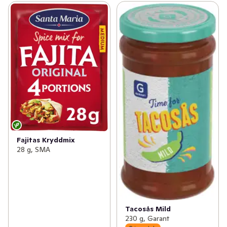
Fajitas Kryddmix
28 g, SMA
Tacosås Mild
230 g, Garant