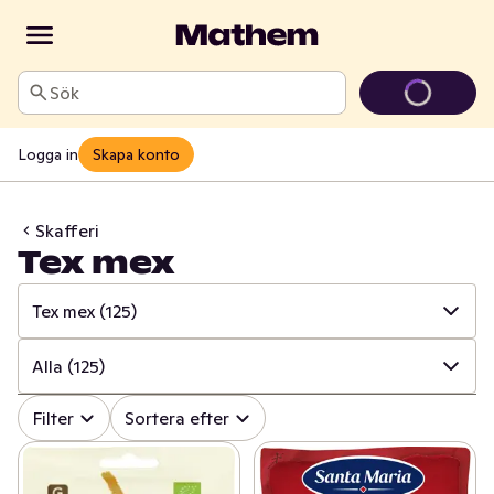
Sök
Logga in
Skapa konto
Skafferi
Tex mex
Tex mex
(125)
✓
Alla
(1710)
Alla
(125)
✓
Baljväxter & konserver
(271)
✓
Alla
(125)
Filter
Sortera efter
✓
Pasta & pastasås
(215)
✓
Bröd, chips & skal
(50)