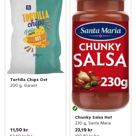
✓
Nötter & torkad frukt
(88)
✓
Internationella köket
(5)
Tortilla Chips Ost
200 g, Garant
Chunky Salsa Hot
230 g, Santa Maria
11,50 kr
23,19 kr