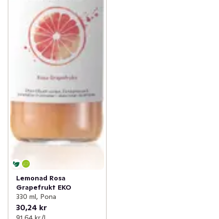
✓
Funktionella drycker
(12)
Lemonad Rosa
Grapefrukt EKO
330 ml, Pona
30,24 kr
91,64 kr /l