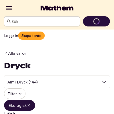
Sök
Logga in
Skapa konto
Alla varor
Dryck
Allt i Dryck
(144)
✓
Filter
Allt i Dryck
(144)
✓
Läsk
(1)
Ekologisk