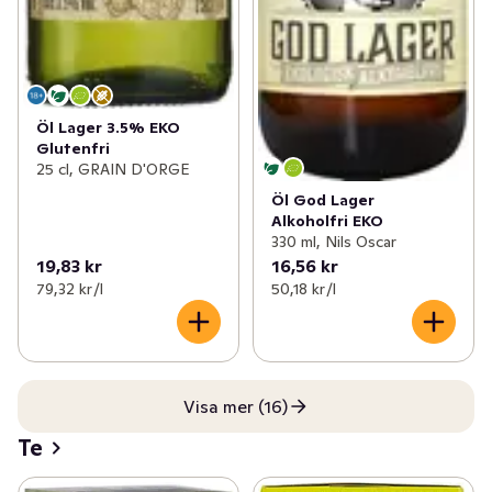
Öl Lager 3.5% EKO
Glutenfri
25 cl, GRAIN D'ORGE
Öl God Lager
Alkoholfri EKO
330 ml, Nils Oscar
19,83 kr
16,56 kr
79,32 kr /l
50,18 kr /l
Visa mer (16)
Te