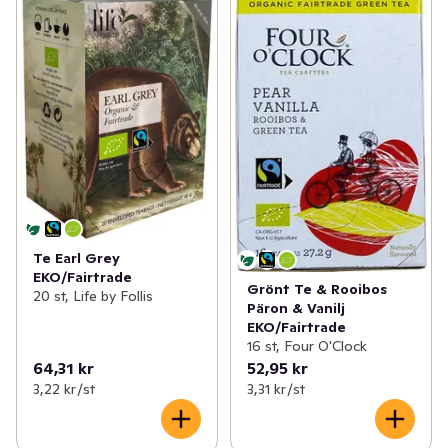
Te Earl Grey
EKO/Fairtrade
Grönt Te & Rooibos
20 st, Life by Follis
Päron & Vanilj
EKO/Fairtrade
16 st, Four O'Clock
64,31 kr
52,95 kr
3,22 kr /st
3,31 kr /st