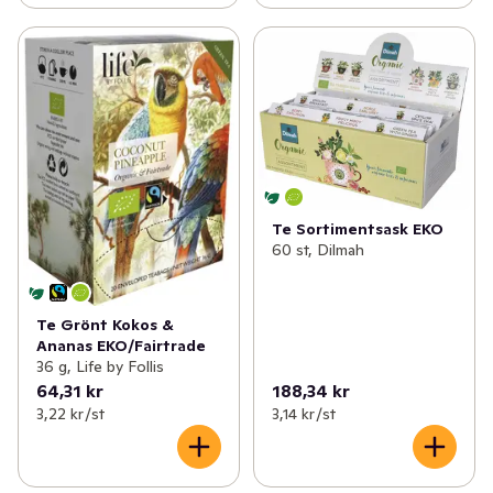
Te Sortimentsask EKO
60 st, Dilmah
Te Grönt Kokos &
Ananas EKO/Fairtrade
36 g, Life by Follis
64,31 kr
188,34 kr
3,22 kr /st
3,14 kr /st