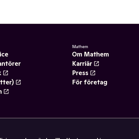
Mathem
ice
Om Mathem
antörer
Karriär
k
Press
tter)
För företag
m