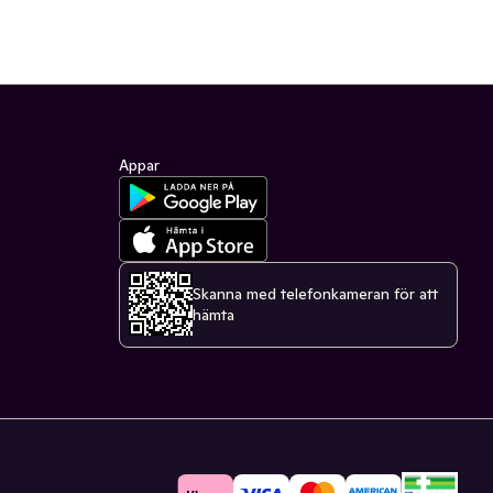
Appar
Skanna med telefonkameran för att
hämta