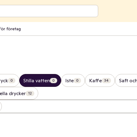
För företag
ryck
Stilla vatten
Iste
Kaffe
Saft och
0
0
0
34
ella drycker
12