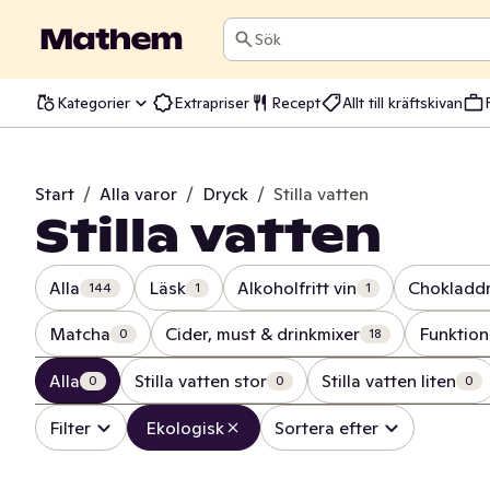
Sök
Kategorier
Extrapriser
Recept
Allt till kräftskivan
Start
/
Alla varor
/
Dryck
/
Stilla vatten
Stilla vatten
Alla
Läsk
Alkoholfritt vin
Chokladd
144
1
1
Matcha
Cider, must & drinkmixer
Funktion
0
18
Alla
Stilla vatten stor
Stilla vatten liten
0
0
0
Filter
Ekologisk
Sortera efter