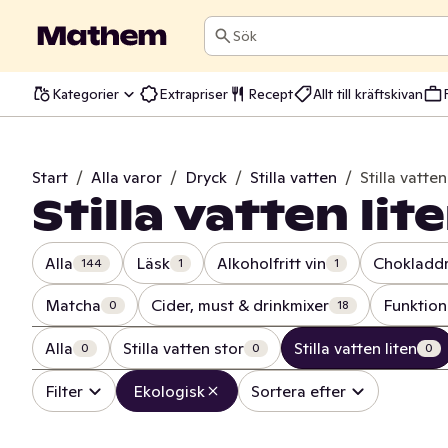
Sök
Kategorier
Extrapriser
Recept
Allt till kräftskivan
Start
/
Alla varor
/
Dryck
/
Stilla vatten
/
Stilla vatten
Stilla vatten lit
Alla
Läsk
Alkoholfritt vin
Chokladd
144
1
1
Matcha
Cider, must & drinkmixer
Funktion
0
18
Alla
Stilla vatten stor
Stilla vatten liten
0
0
0
Filter
Ekologisk
Sortera efter