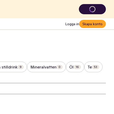
Logga in
Skapa konto
 stilldrink
Mineralvatten
Öl
Te
9
0
16
53