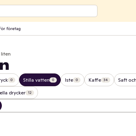
För företag
 liten
en
ryck
Stilla vatten
Iste
Kaffe
Saft och
0
0
0
34
ella drycker
12