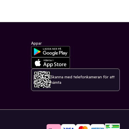
Appar
Skanna med telefonkameran för att
hämta