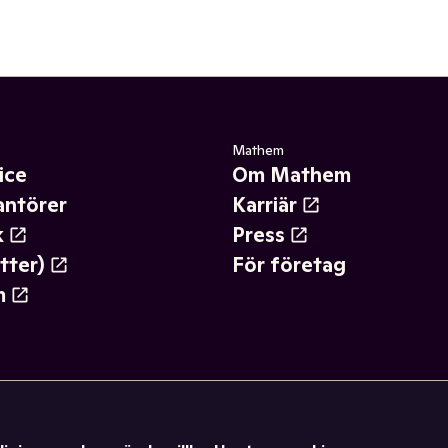
Mathem
ice
Om Mathem
antörer
Karriär
k
Press
tter)
För företag
m