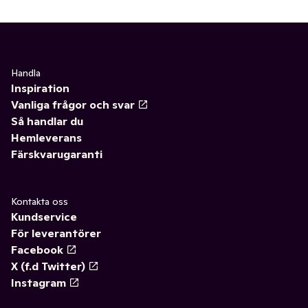
✓
Chokladdryck
0
✓
Mousserande vin
(1)
✓
Stilla vatten
0
✓
Vitt vin
0
✓
Iste
0
✓
Rött vin
0
Handla
Inspiration
✓
Kaffe
(34)
✓
Rosévin
0
Vanliga frågor och svar
Så handlar du
✓
Saft och stilldrink
(9)
Hemleverans
Färskvarugaranti
✓
Mineralvatten
0
✓
Öl
(16)
Kontakta oss
Kundservice
✓
Te
(53)
För leverantörer
Facebook
✓
Matcha
0
X (f.d Twitter)
✓
Cider, must & drinkmixer
(18)
Instagram