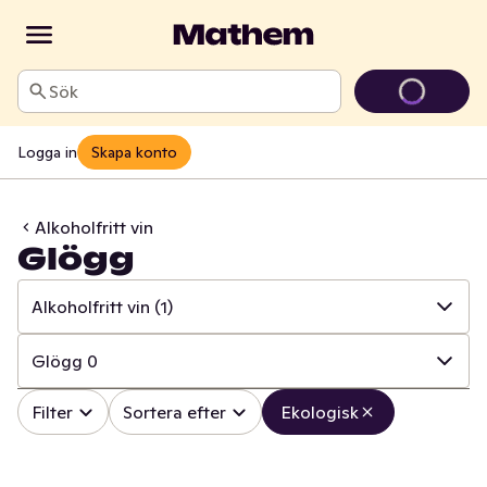
Sök
Logga in
Skapa konto
Alkoholfritt vin
Glögg
Alkoholfritt vin
(1)
✓
Alla
(144)
Glögg
0
✓
Läsk
(1)
✓
Alla
(1)
Filter
Sortera efter
Ekologisk
✓
Alkoholfritt vin
(1)
✓
Glögg
0