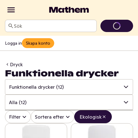
Sök
Logga in
Skapa konto
Dryck
Funktionella drycker
Funktionella drycker
(12)
✓
Alla
(144)
Alla
(12)
✓
Läsk
(1)
✓
Alla
(12)
Filter
Sortera efter
Ekologisk
✓
Alkoholfritt vin
(1)
✓
Energidryck
0