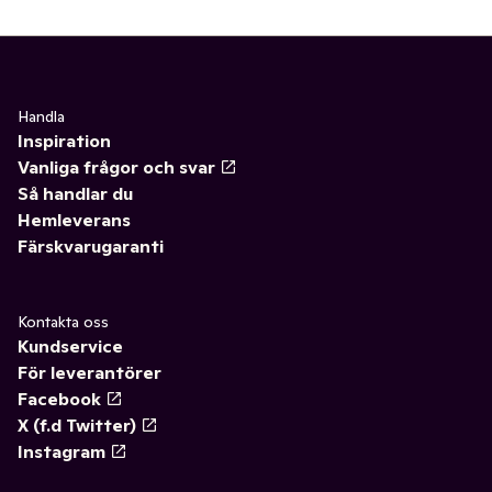
✓
Chokladdryck
0
✓
Kombucha
(12)
✓
Stilla vatten
0
✓
Vitamindryck
0
✓
Iste
0
✓
Kokosvatten
0
Handla
Inspiration
✓
Kaffe
(34)
✓
Aloe vera
0
Vanliga frågor och svar
Så handlar du
✓
Saft och stilldrink
(9)
✓
Sportdryck
0
Hemleverans
Färskvarugaranti
✓
Mineralvatten
0
✓
Öl
(16)
Kontakta oss
Kundservice
✓
Te
(53)
För leverantörer
Facebook
✓
Matcha
0
X (f.d Twitter)
✓
Cider, must & drinkmixer
(18)
Instagram