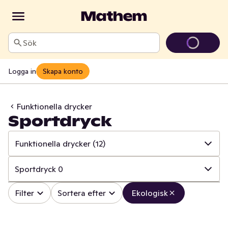
Sök
Logga in
Skapa konto
Funktionella drycker
Sportdryck
Funktionella drycker
(12)
✓
Alla
(144)
Sportdryck
0
✓
Läsk
(1)
✓
Alla
(12)
Filter
Sortera efter
Ekologisk
✓
Alkoholfritt vin
(1)
✓
Energidryck
0