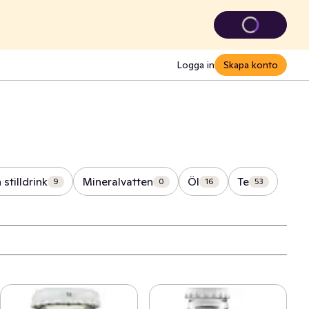
Logga in
Skapa konto
 stilldrink
Mineralvatten
Öl
Te
9
0
16
53