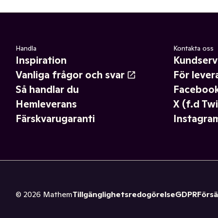
Handla
Kontakta oss
Inspiration
Kundserv
Vanliga frågor och svar
För lever
Så handlar du
Faceboo
Hemleverans
X (f.d Twi
Färskvarugaranti
Instagra
©
2026
Mathem
Tillgänglighetsredogörelse
GDPR
Försä