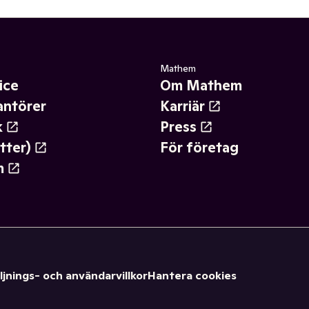
Mathem
ice
Om Mathem
antörer
Karriär
k
Press
tter)
För företag
m
ljnings- och användarvillkor
Hantera cookies