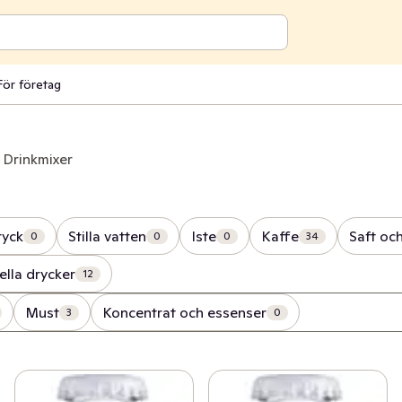
För företag
Drinkmixer
ryck
Stilla vatten
Iste
Kaffe
Saft och
0
0
0
34
ella drycker
12
Must
Koncentrat och essenser
3
0