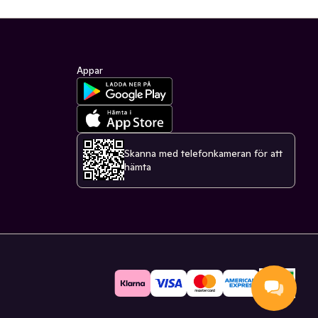
Appar
Skanna med telefonkameran för att
hämta