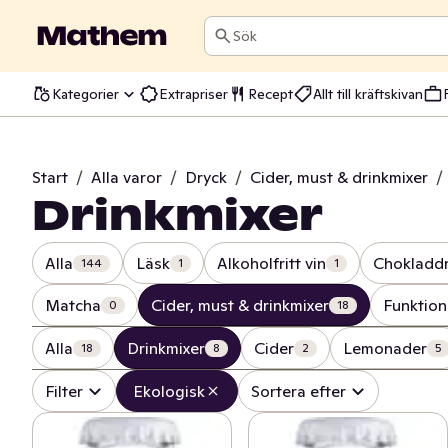
Sök
Kategorier
Extrapriser
Recept
Allt till kräftskivan
Start
/
Alla varor
/
Dryck
/
Cider, must & drinkmixer
/
Drinkmixer
Alla
Läsk
Alkoholfritt vin
Chokladd
144
1
1
Matcha
Cider, must & drinkmixer
Funktion
0
18
Alla
Drinkmixer
Cider
Lemonader
18
8
2
5
Filter
Ekologisk
Sortera efter