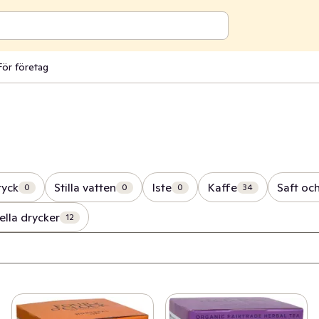
För företag
ryck
Stilla vatten
Iste
Kaffe
Saft och
0
0
0
34
ella drycker
12