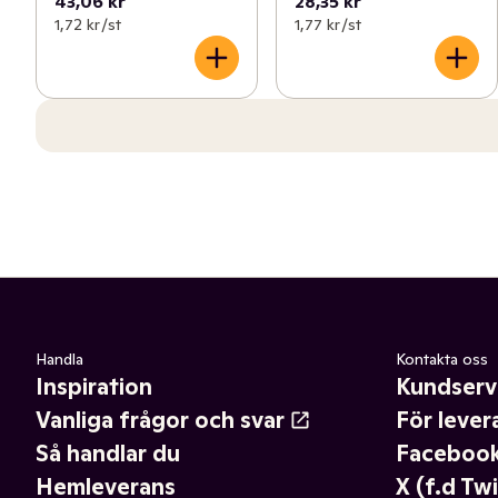
43,06 kr
28,35 kr
1,72 kr /st
1,77 kr /st
Handla
Kontakta oss
Inspiration
Kundserv
Vanliga frågor och svar
För lever
Så handlar du
Faceboo
Hemleverans
X (f.d Twi