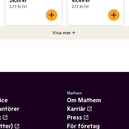
28,35 kr
43,49 kr
1,77 kr /st
2,17 kr /st
Visa mer
Mathem
ice
Om Mathem
antörer
Karriär
k
Press
tter)
För företag