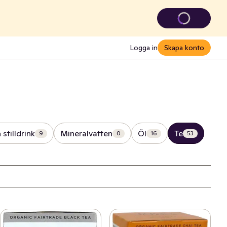
Logga in
Skapa konto
 stilldrink
Mineralvatten
Öl
Te
9
0
16
53