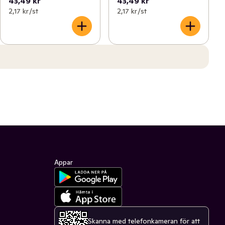
43,49 kr
43,49 kr
2,17 kr /st
2,17 kr /st
Appar
Skanna med telefonkameran för att