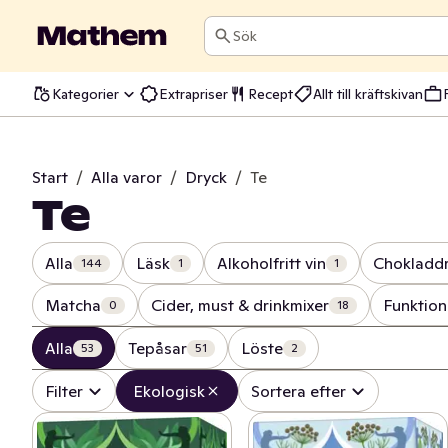
Sök
Kategorier
Extrapriser
Recept
Allt till kräftskivan
Start
/
Alla varor
/
Dryck
/
Te
Te
Alla
Läsk
Alkoholfritt vin
Chokladd
144
1
1
Matcha
Cider, must & drinkmixer
Funktion
0
18
Alla
Tepåsar
Löste
53
51
2
Filter
Ekologisk
Sortera efter