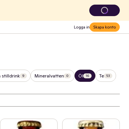
Logga in
Skapa konto
 stilldrink
Mineralvatten
Öl
Te
9
0
16
53