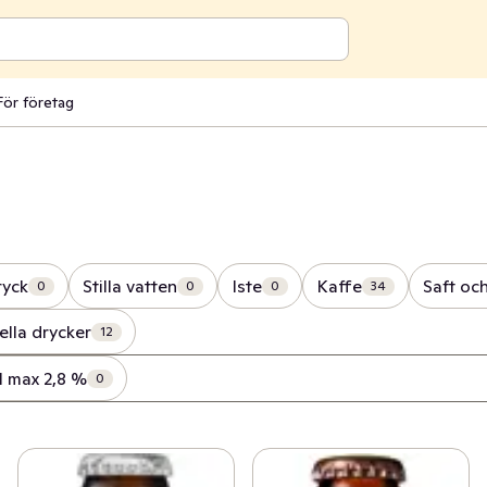
För företag
ryck
Stilla vatten
Iste
Kaffe
Saft och
0
0
0
34
ella drycker
12
l max 2,8 %
0