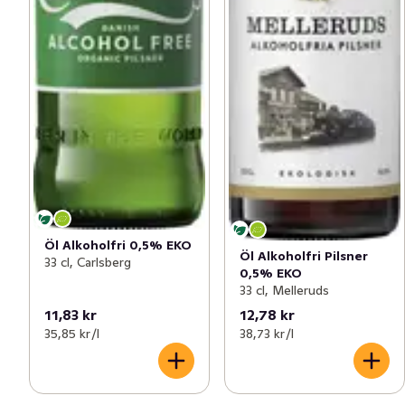
Öl Alkoholfri 0,5% EKO
Öl Alkoholfri Pilsner
33 cl, Carlsberg
0,5% EKO
33 cl, Melleruds
11,83 kr
12,78 kr
35,85 kr /l
38,73 kr /l