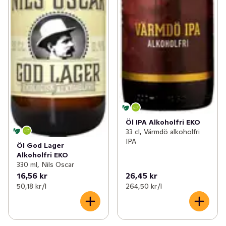
Öl IPA Alkoholfri EKO
33 cl, Värmdö alkoholfri
IPA
Öl God Lager
Alkoholfri EKO
330 ml, Nils Oscar
16,56 kr
26,45 kr
50,18 kr /l
264,50 kr /l