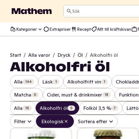
Sök
Kategorier
Extrapriser
Recept
Allt till kräftskivan
Start
/
Alla varor
/
Dryck
/
Öl
/
Alkoholfri öl
Alkoholfri öl
Alla
Läsk
Alkoholfritt vin
Chokladd
144
1
1
Matcha
Cider, must & drinkmixer
Funktion
0
18
Alla
Alkoholfri öl
Folköl 3,5 %
Lättö
16
9
7
Filter
Ekologisk
Sortera efter