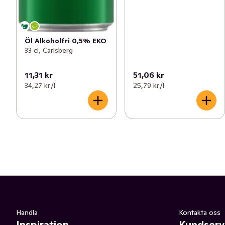
Öl Alkoholfri 0,5% EKO
33 cl, Carlsberg
11,31 kr
51,06 kr
34,27 kr /l
25,79 kr /l
Handla
Kontakta oss