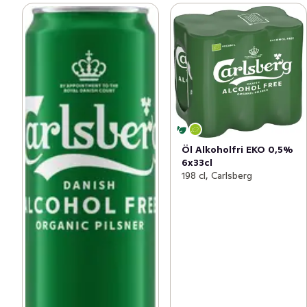
Öl Alkoholfri EKO 0,5%
6x33cl
198 cl, Carlsberg