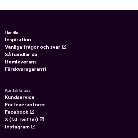
✓
Chokladdryck
0
✓
Mineralvatten multipack
0
✓
Stilla vatten
0
✓
Mineralvatten liten
0
✓
Iste
0
Handla
Inspiration
✓
Kaffe
(34)
Vanliga frågor och svar
Så handlar du
✓
Saft och stilldrink
(9)
Hemleverans
Färskvarugaranti
✓
Mineralvatten
0
✓
Öl
(16)
Kontakta oss
Kundservice
✓
Te
(53)
För leverantörer
Facebook
✓
Matcha
0
X (f.d Twitter)
✓
Cider, must & drinkmixer
(18)
Instagram