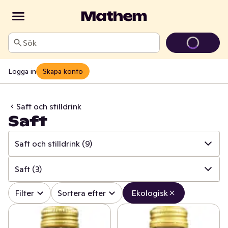
Sök
Logga in
Skapa konto
Saft och stilldrink
Saft
Saft och stilldrink
(9)
✓
Alla
(144)
Saft
(3)
✓
Läsk
(1)
✓
Alla
(9)
Filter
Sortera efter
Ekologisk
✓
Alkoholfritt vin
(1)
✓
Saft
(3)