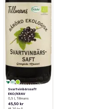
Svartvinbärssaft
EKO/KRAV
0,5 l, Tillmans
45,50 kr
18,20 kr /l