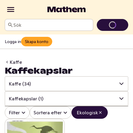
Sök
Logga in
Skapa konto
Kaffe
Kaffekapslar
Kaffe
(34)
✓
Alla
(144)
Kaffekapslar
(1)
✓
Läsk
(1)
✓
Alla
(34)
Filter
Sortera efter
Ekologisk
✓
Alkoholfritt vin
(1)
✓
Brygg- och kokkaffe
(17)