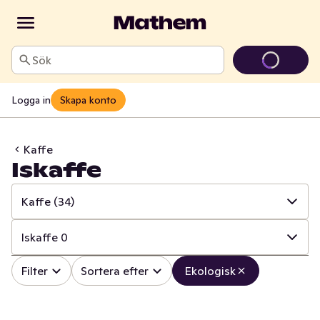
Sök
Logga in
Skapa konto
Kaffe
Iskaffe
Kaffe
(34)
✓
Alla
(144)
Iskaffe
0
✓
Läsk
(1)
✓
Alla
(34)
Filter
Sortera efter
Ekologisk
✓
Alkoholfritt vin
(1)
✓
Brygg- och kokkaffe
(17)