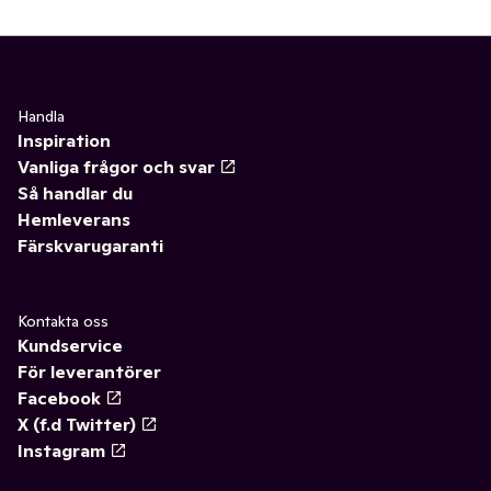
✓
Chokladdryck
0
✓
Snabbkaffe
(3)
✓
Stilla vatten
0
✓
Kaffefilter
0
✓
Iste
0
✓
Kaffekapslar
(1)
Handla
Inspiration
✓
Kaffe
(34)
✓
Hela kaffebönor
(8)
Vanliga frågor och svar
Så handlar du
✓
Saft och stilldrink
(9)
✓
Espresso
(5)
Hemleverans
Färskvarugaranti
✓
Mineralvatten
0
✓
Professional
0
✓
Öl
(16)
✓
Övrig kaffedryck
0
Kontakta oss
Kundservice
✓
Te
(53)
✓
Iskaffe
0
För leverantörer
Facebook
✓
Matcha
0
X (f.d Twitter)
✓
Cider, must & drinkmixer
(18)
Instagram