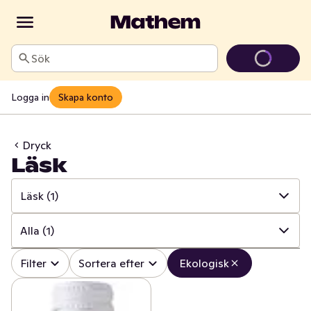
Sök
Logga in
Skapa konto
Dryck
Läsk
Läsk
(1)
✓
Alla
(144)
Alla
(1)
✓
Läsk
(1)
✓
Alla
(1)
Filter
Sortera efter
Ekologisk
✓
Alkoholfritt vin
(1)
✓
Läsk stor
0