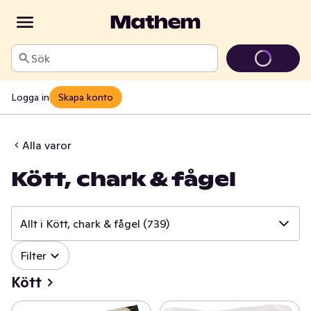
Sök
Logga in
Skapa konto
Alla varor
Kött, chark & fågel
Allt i Kött, chark & fågel
(739)
✓
Filter
Allt i Kött, chark & fågel
(739)
Kött
✓
Kött
(164)