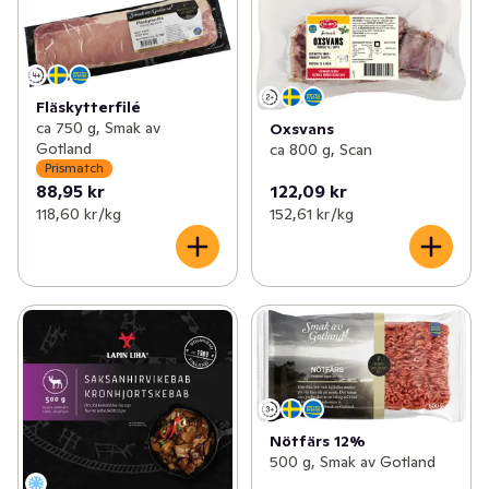
✓
Pålägg
(133)
✓
Kyckling & fågel
(110)
✓
Korv
(154)
Fläskytterfilé
ca 750 g, Smak av
Oxsvans
Gotland
ca 800 g, Scan
✓
Bullar, biffar & nuggets
(69)
Prismatch
88,95 kr
122,09 kr
✓
Bacon & fläsk
(25)
118,60 kr /kg
152,61 kr /kg
✓
Delikatesschark
(87)
✓
Blodpudding & sylta
(7)
Nötfärs 12%
500 g, Smak av Gotland