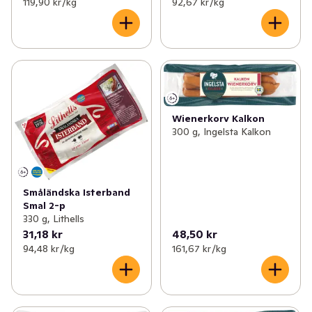
119,90 kr /kg
92,67 kr /kg
Wienerkorv Kalkon
300 g, Ingelsta Kalkon
Småländska Isterband
Smal 2-p
330 g, Lithells
31,18 kr
48,50 kr
94,48 kr /kg
161,67 kr /kg