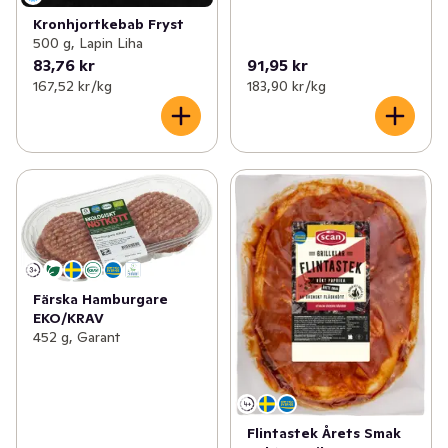
Kronhjortkebab Fryst
500 g, Lapin Liha
83,76 kr
91,95 kr
167,52 kr /kg
183,90 kr /kg
Färska Hamburgare
EKO/KRAV
452 g, Garant
Flintastek Årets Smak