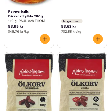
Pepperballs
Färskostfyllda 280g
170 g, PAUL och THOM
Noga utvald
58,95 kr
58,63 kr
346,76 kr /kg
732,88 kr /kg