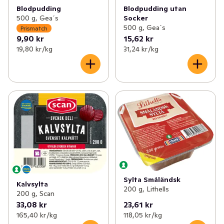
Blodpudding
Blodpudding utan
500 g, Gea´s
Socker
500 g, Gea´s
Prismatch
9,90 kr
15,62 kr
19,80 kr /kg
31,24 kr /kg
Sylta Småländsk
Kalvsylta
200 g, Lithells
200 g, Scan
33,08 kr
23,61 kr
165,40 kr /kg
118,05 kr /kg