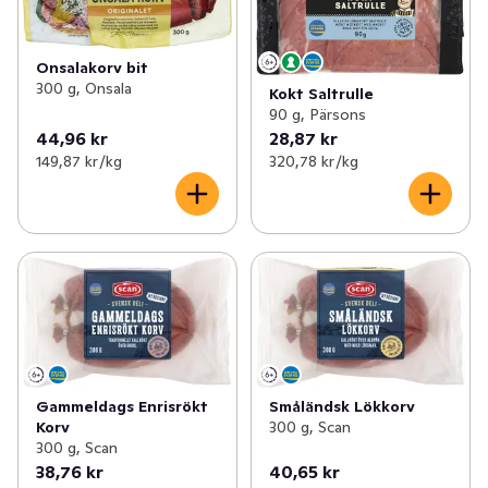
✓
Kyckling & fågel
(110)
✓
Pastejer
(26)
✓
Korv
(154)
✓
Kalkon pålägg
(11)
Onsalakorv bit
300 g, Onsala
Kokt Saltrulle
✓
Bullar, biffar & nuggets
(69)
90 g, Pärsons
✓
Salami pålägg
(18)
44,96 kr
28,87 kr
✓
Bacon & fläsk
(25)
149,87 kr /kg
320,78 kr /kg
✓
Medwurst
(8)
✓
Delikatesschark
(87)
✓
Rostbiff pålägg
(3)
✓
Blodpudding & sylta
(7)
✓
Grillad kyckling pålägg
(4)
✓
Mortadella
(3)
✓
Pastrami
(3)
✓
Lördagskorv
(1)
Gammeldags Enrisrökt
Småländsk Lökkorv
Korv
300 g, Scan
300 g, Scan
✓
Övriga pålägg
(9)
38,76 kr
40,65 kr