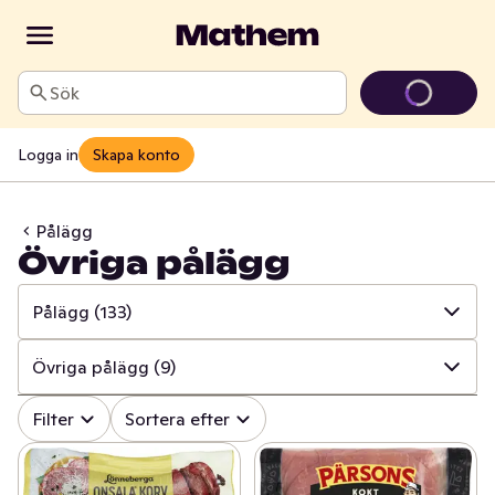
Sök
Logga in
Skapa konto
Pålägg
Övriga pålägg
Pålägg
(133)
✓
Alla
(739)
Övriga pålägg
(9)
✓
Kött
(164)
✓
Alla
(133)
Filter
Sortera efter
✓
Pålägg
(133)
✓
Skinka pålägg
(45)