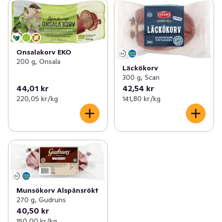
Onsalakorv EKO
200 g, Onsala
Läckökorv
300 g, Scan
44,01 kr
42,54 kr
220,05 kr /kg
141,80 kr /kg
Munsökorv Alspånsrökt
270 g, Gudruns
40,50 kr
150,00 kr /kg