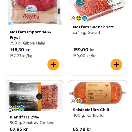
Nötfärs Svensk 12%
Nötfärs Import 14%
ca 1 kg, Garant
Fryst
750 g, Qibbla Halal
118,30 kr
159,00 kr
157,73 kr /kg
159,00 kr /kg
Salsicciafärs Chili
400 g, Köttkultur
Blandfärs 21%
500 g, Smak av Gotland
67,95 kr
65,78 kr