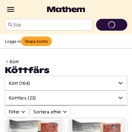
Sök
Logga in
Skapa konto
Kött
Köttfärs
Kött
(164)
✓
Alla
(739)
Köttfärs
(23)
✓
Kött
(164)
✓
Alla
(164)
Filter
Sortera efter
✓
Pålägg
(133)
✓
Köttfärs
(23)