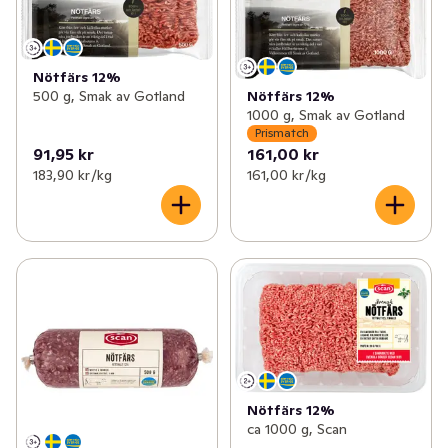
✓
Kyckling & fågel
(110)
✓
Nötkött
(54)
✓
Korv
(154)
✓
Fläskkött
(60)
Nötfärs 12%
Nötfärs 12%
500 g, Smak av Gotland
✓
Bullar, biffar & nuggets
(69)
✓
Lamm
(14)
1000 g, Smak av Gotland
Prismatch
✓
Bacon & fläsk
(25)
✓
Viltkött
(8)
91,95 kr
161,00 kr
183,90 kr /kg
161,00 kr /kg
✓
Delikatesschark
(87)
✓
Julskinka
0
✓
Blodpudding & sylta
(7)
✓
Färska hamburgare
(5)
Nötfärs 12%
ca 1000 g, Scan