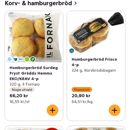
Korv- & hamburgerbröd
Hamburgerbröd Frisco
4-p
Hamburgerbröd Surdeg
324 g, Korvbrödsbagarn
Fryst Grädda Hemma
EKO/KRAV 4-p
320 g, Il Fornaio
Noga utvald
Prismatch
66,20 kr
20,90 kr
16,55 kr /st
64,51 kr /kg