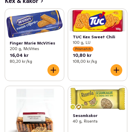
Kex & kakor
TUC Kex Sweet Chili
100 g, LU
Finger Marie McVities
200 g, McVities
Prismatch
16,04 kr
10,80 kr
80,20 kr /kg
108,00 kr /kg
Sesamkakor
40 g, Risenta