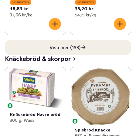
Prismatch
Prismatch
18,83 kr
35,20 kr
37,66 kr /kg
54,15 kr /kg
Visa mer (153)
Knäckebröd & skorpor
Knäckebröd Havre bröd
300 g, Wasa
Spisbröd Knäcke
550 g, Pyramidbageriet