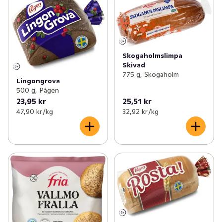
✓
Knäckebröd & skorpor
(104)
✓
Kex & kakor
(148)
✓
Kaffebröd & tårtor
(114)
Skogaholmslimpa
Skivad
✓
Korv- & hamburgerbröd
(38)
775 g, Skogaholm
Lingongrova
500 g, Pågen
✓
Tilltugg
(48)
23,95 kr
25,51 kr
47,90 kr /kg
32,92 kr /kg
✓
Deg & bak
(15)