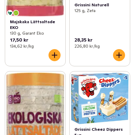
Grissini Naturell
125 g, Zeta
Majskaka Lättsaltade
EKO
130 g, Garant Eko
17,50 kr
28,35 kr
134,62 kr /kg
226,80 kr /kg
Grissini Cheez Dippers