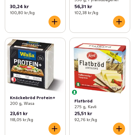
30,24 kr
56,31 kr
100,80 kr /kg
102,38 kr /kg
Knäckebröd Protein+
Flatbröd
200 g, Wasa
275 g, Kavli
23,61 kr
25,51 kr
118,05 kr /kg
92,76 kr /kg