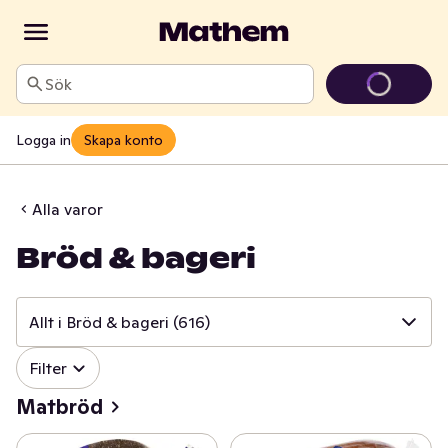
Sök
Logga in
Skapa konto
Alla varor
Bröd & bageri
Allt i Bröd & bageri
(616)
✓
Filter
Allt i Bröd & bageri
(616)
Matbröd
✓
Matbröd
(153)