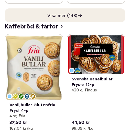
Visa mer (148)
Kaffebröd & tårtor
Svenska Kanelbullar
Frysta 12-p
420 g, Findus
Vaniljbullar Glutenfria
Fryst 4-p
4 st, Fria
37,50 kr
41,60 kr
163,04 kr /kg
99,05 kr /kg