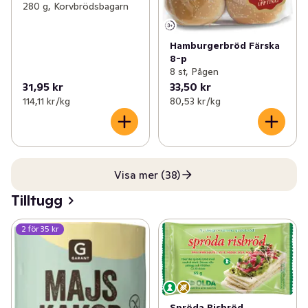
280 g, Korvbrödsbagarn
Hamburgerbröd Färska
8-p
8 st, Pågen
31,95 kr
33,50 kr
114,11 kr /kg
80,53 kr /kg
Visa mer (38)
Tilltugg
2 för 35 kr
Spröda Risbröd