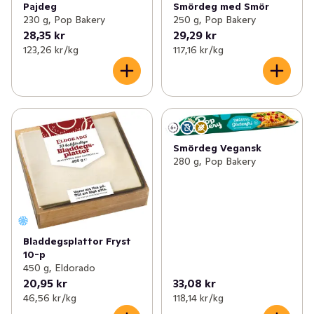
Pajdeg
Smördeg med Smör
✓
Kex & kakor
(148)
✓
Smördeg & mördeg
(5)
230 g, Pop Bakery
250 g, Pop Bakery
28,35 kr
29,29 kr
✓
Kaffebröd & tårtor
(113)
✓
Pizzadeg
(4)
123,26 kr /kg
117,16 kr /kg
✓
Korv- & hamburgerbröd
(38)
✓
Fryst deg & bak
(2)
✓
Tilltugg
(48)
✓
Deg & bak
(15)
Smördeg Vegansk
280 g, Pop Bakery
Bladdegsplattor Fryst
10-p
450 g, Eldorado
20,95 kr
33,08 kr
46,56 kr /kg
118,14 kr /kg