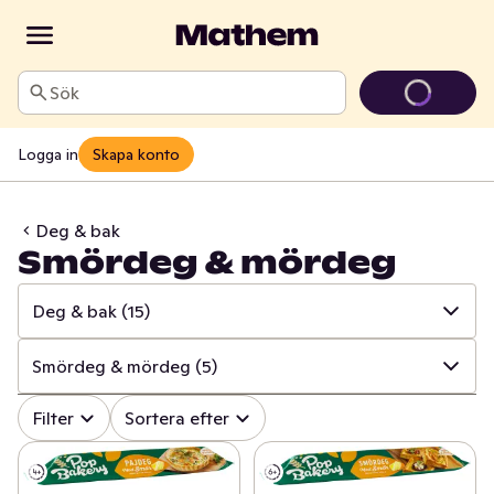
Sök
Logga in
Skapa konto
Deg & bak
Smördeg & mördeg
Deg & bak
(15)
✓
Alla
(615)
Smördeg & mördeg
(5)
✓
Matbröd
(153)
✓
Alla
(15)
Filter
Sortera efter
✓
Knäckebröd & skorpor
(104)
✓
Övrigt deg & bak
(4)