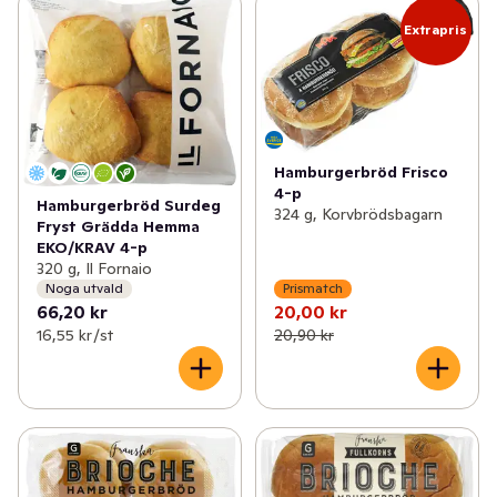
✓
Knäckebröd & skorpor
(103)
✓
Hamburgerbröd
(17)
Extrapris
✓
Kex & kakor
(148)
✓
Korvbröd
(12)
✓
Kaffebröd & tårtor
(112)
✓
Pitabröd
(6)
✓
Korv- & hamburgerbröd
(38)
✓
Libabröd
(3)
Hamburgerbröd Frisco
4-p
✓
Tilltugg
(48)
Hamburgerbröd Surdeg
324 g, Korvbrödsbagarn
Fryst Grädda Hemma
EKO/KRAV 4-p
✓
Deg & bak
(15)
320 g, Il Fornaio
Noga utvald
Prismatch
66,20 kr
20,00 kr
16,55 kr /st
20,90 kr