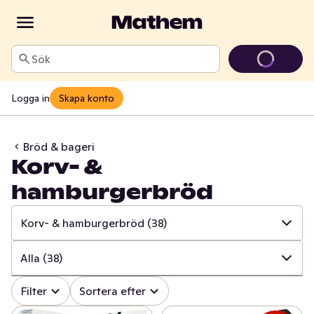
Sök
Logga in
Skapa konto
Bröd & bageri
Korv- &
hamburgerbröd
Korv- & hamburgerbröd
(38)
✓
Alla
(613)
Alla
(38)
✓
Matbröd
(153)
✓
Alla
(38)
Filter
Sortera efter