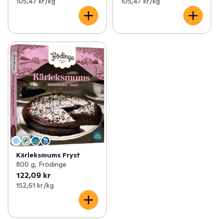
105,47 kr /kg
105,47 kr /kg
Kärleksmums Fryst
800 g, Frödinge
122,09 kr
152,61 kr /kg