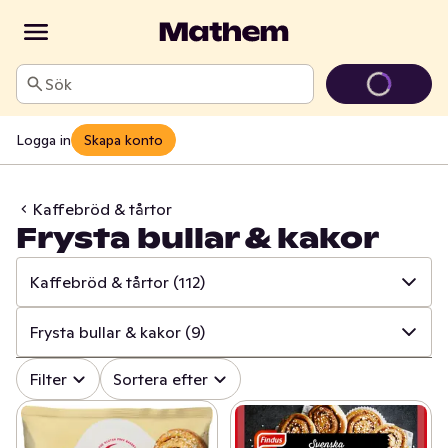
Sök
Logga in
Skapa konto
Kaffebröd & tårtor
Frysta bullar & kakor
Kaffebröd & tårtor
(112)
✓
Alla
(615)
Frysta bullar & kakor
(9)
✓
Matbröd
(153)
✓
Alla
(112)
Filter
Sortera efter
✓
Knäckebröd & skorpor
(104)
✓
Vetebröd, bullar & längder
(13)