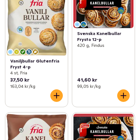
✓
Kex & kakor
(149)
✓
Kondisbitar
(28)
✓
Kaffebröd & tårtor
(112)
✓
Frysta bullar & kakor
(9)
✓
Korv- & hamburgerbröd
(38)
✓
Mjuka kakor & muffins
(28)
Svenska Kanelbullar
Frysta 12-p
✓
Tilltugg
(48)
420 g, Findus
✓
Frysta tårtor
(9)
✓
Deg & bak
(15)
✓
Färska tårtor & efterrätter
(19)
Vaniljbullar Glutenfria
Fryst 4-p
4 st, Fria
✓
Frysta desserter & pajer
(6)
37,50 kr
41,60 kr
163,04 kr /kg
99,05 kr /kg
✓
Tårtbotten
(5)