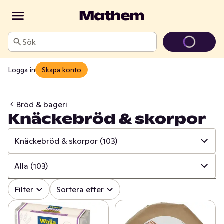
Sök
Logga in
Skapa konto
Bröd & bageri
Knäckebröd & skorpor
Knäckebröd & skorpor
(103)
✓
Alla
(614)
Alla
(103)
✓
Matbröd
(153)
✓
Alla
(103)
Filter
Sortera efter
✓
Knäckebröd & skorpor
(103)
✓
Knäckebröd
(79)