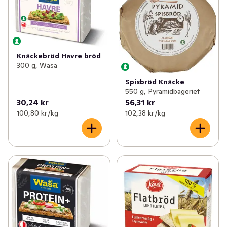
✓
Kex & kakor
(148)
✓
Skorpor
(12)
✓
Kaffebröd & tårtor
(113)
✓
Ströbröd
(6)
✓
Korv- & hamburgerbröd
(38)
✓
Hårt tunnbröd
(6)
Knäckebröd Havre bröd
300 g, Wasa
✓
Tilltugg
(48)
Spisbröd Knäcke
550 g, Pyramidbageriet
✓
Deg & bak
(15)
30,24 kr
56,31 kr
100,80 kr /kg
102,38 kr /kg