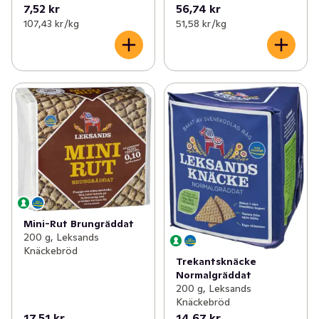
7,52 kr
56,74 kr
107,43 kr /kg
51,58 kr /kg
Mini-Rut Brungräddat
200 g, Leksands
Knäckebröd
Trekantsknäcke
Normalgräddat
200 g, Leksands
Knäckebröd
17,51 kr
14,67 kr