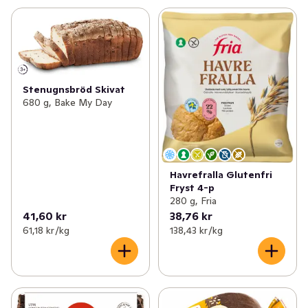
Stenugnsbröd Skivat
680 g, Bake My Day
Havrefralla Glutenfri
Fryst 4-p
280 g, Fria
41,60 kr
38,76 kr
61,18 kr /kg
138,43 kr /kg