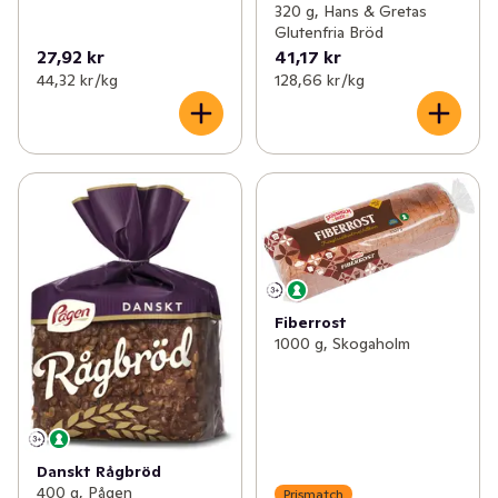
320 g, Hans & Gretas
Glutenfria Bröd
27,92 kr
41,17 kr
44,32 kr /kg
128,66 kr /kg
Fiberrost
1000 g, Skogaholm
Danskt Rågbröd
400 g, Pågen
Prismatch