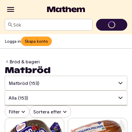
Sök
Logga in
Skapa konto
Bröd & bageri
Matbröd
Matbröd
(153)
✓
Alla
(613)
Alla
(153)
✓
Matbröd
(153)
✓
Alla
(153)
Filter
Sortera efter
✓
Knäckebröd & skorpor
(103)
✓
Tunnbröd & styckbröd
(44)