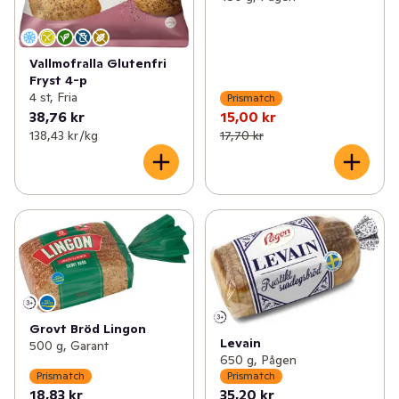
Vallmofralla Glutenfri
Fryst 4-p
4 st, Fria
Prismatch
38,76 kr
15,00 kr
138,43 kr /kg
17,70 kr
Grovt Bröd Lingon
Levain
500 g, Garant
650 g, Pågen
Prismatch
Prismatch
18,83 kr
35,20 kr