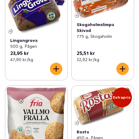
✓
Kex & kakor
(148)
✓
Ljust bröd
(31)
✓
Kaffebröd & tårtor
(112)
✓
Mörkt & grovt bröd
(37)
Skogaholmslimpa
Skivad
✓
Korv- & hamburgerbröd
(38)
✓
Surdegsbröd
(9)
775 g, Skogaholm
Lingongrova
✓
Tilltugg
(48)
✓
Grädda hemma
(10)
500 g, Pågen
23,95 kr
25,51 kr
✓
Deg & bak
(15)
47,90 kr /kg
32,92 kr /kg
✓
Bageribröd
(7)
✓
Fryst grädda hemma
(4)
✓
Fryst matbröd
(11)
Extrapris
Rosta
450 g, Pågen