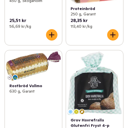
450 g, Skogaholm
Proteinbröd
250 g, Garant
25,51 kr
28,35 kr
56,69 kr /kg
113,40 kr /kg
Rostbröd Vallmo
630 g, Garant
Grov Havrefralla
Glutenfri Fryst 4-p