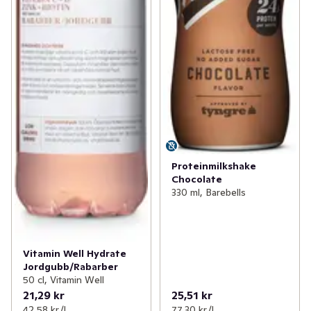
Proteinmilkshake
Chocolate
330 ml, Barebells
Vitamin Well Hydrate
Jordgubb/Rabarber
50 cl, Vitamin Well
21,29 kr
25,51 kr
42,58 kr /l
77,30 kr /l