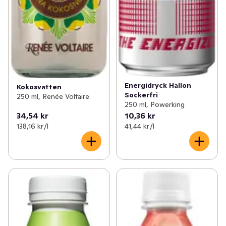
Energidryck Hallon
Kokosvatten
Sockerfri
250 ml, Renée Voltaire
250 ml, Powerking
34,54 kr
10,36 kr
138,16 kr /l
41,44 kr /l