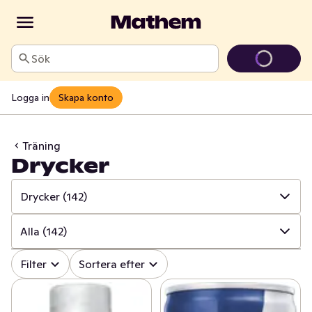
Sök
Logga in
Skapa konto
Träning
Drycker
Drycker
(142)
✓
Alla
(344)
Alla
(142)
✓
Kosttillskott
(39)
✓
Alla
(142)
Filter
Sortera efter
✓
Bars & mellanmål
(113)
✓
Energidrycker
(72)