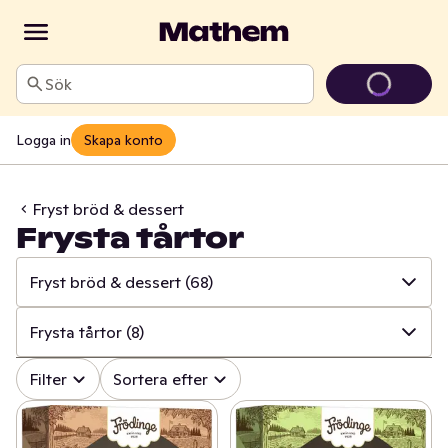
Sök
Logga in
Skapa konto
Fryst bröd & dessert
Frysta tårtor
Fryst bröd & dessert
(68)
✓
Alla
(896)
Frysta tårtor
(8)
✓
Fryst kött, burgare & korv
(38)
✓
Alla
(68)
Filter
Sortera efter
✓
Fryst fågel
(64)
✓
Fryst bröd
(26)