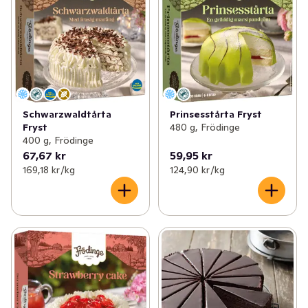
✓
Fryst fisk & skaldjur
(59)
✓
Frysta dessertpajer & efterrätter
(7)
✓
Fryst färdigmat
(201)
✓
Frysta tårtor
(8)
✓
Fryst potatis & pommes
(29)
✓
Frysta bullar & kakor
(23)
✓
Fryst vegetariskt
(59)
✓
Fryst deg
(4)
Schwarzwaldtårta
Prinsesstårta Fryst
Fryst
480 g, Frödinge
✓
Frysta grönsaker & örter
(99)
400 g, Frödinge
67,67 kr
59,95 kr
✓
Fryst frukt & bär
(52)
169,18 kr /kg
124,90 kr /kg
✓
Glass & glasstillbehör
(227)
✓
Fryst bröd & dessert
(68)
✓
Is
(3)