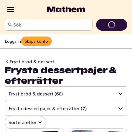
Sök
Logga in
Skapa konto
Fryst bröd & dessert
Frysta dessertpajer &
efterrätter
Fryst bröd & dessert
(68)
✓
Alla
(896)
Frysta dessertpajer & efterrätter
(7)
✓
Fryst kött, burgare & korv
(38)
✓
Alla
(68)
Sortera efter