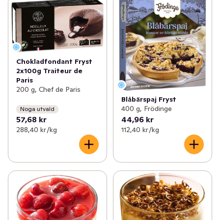
✓
Fryst fågel
(64)
✓
Fryst bröd
(26)
✓
Fryst fisk & skaldjur
(59)
✓
Frysta dessertpajer & efterrätter
(7)
✓
Fryst färdigmat
(201)
✓
Frysta tårtor
(8)
Chokladfondant Fryst
✓
Fryst potatis & pommes
(29)
✓
Frysta bullar & kakor
(23)
2x100g Traiteur de
Paris
✓
Fryst vegetariskt
(59)
200 g, Chef de Paris
✓
Fryst deg
(4)
Blåbärspaj Fryst
400 g, Frödinge
✓
Frysta grönsaker & örter
(99)
Noga utvald
57,68 kr
44,96 kr
288,40 kr /kg
112,40 kr /kg
✓
Fryst frukt & bär
(52)
✓
Glass & glasstillbehör
(227)
✓
Fryst bröd & dessert
(68)
✓
Is
(3)