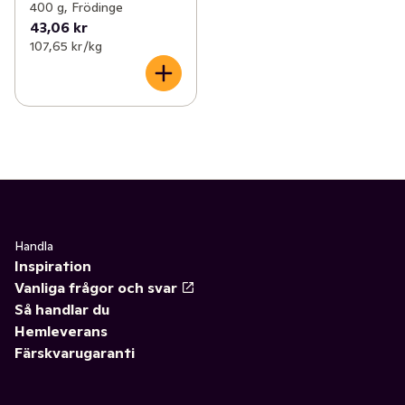
400 g, Frödinge
43,06 kr
107,65 kr /kg
Handla
Inspiration
Vanliga frågor och svar
Så handlar du
Hemleverans
Färskvarugaranti