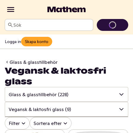
Sök
Logga in
Skapa konto
Glass & glasstillbehör
Vegansk & laktosfri
glass
Glass & glasstillbehör
(228)
✓
Alla
(898)
Vegansk & laktosfri glass
(9)
✓
Fryst kött, burgare & korv
(38)
✓
Alla
(228)
Filter
Sortera efter