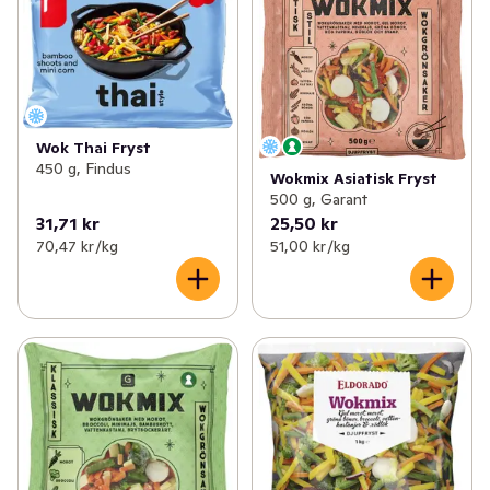
✓
Fryst fisk & skaldjur
(60)
✓
Wokgrönsaker
(8)
✓
Fryst färdigmat
(201)
✓
Frysta örter & kryddor
(12)
✓
Fryst potatis & pommes
(29)
✓
Fryst svamp
(4)
Wok Thai Fryst
✓
Fryst vegetariskt
(59)
450 g, Findus
Wokmix Asiatisk Fryst
500 g, Garant
✓
Frysta grönsaker & örter
(99)
31,71 kr
25,50 kr
70,47 kr /kg
51,00 kr /kg
✓
Fryst frukt & bär
(52)
✓
Glass & glasstillbehör
(228)
✓
Fryst bröd & dessert
(68)
✓
Is
(3)