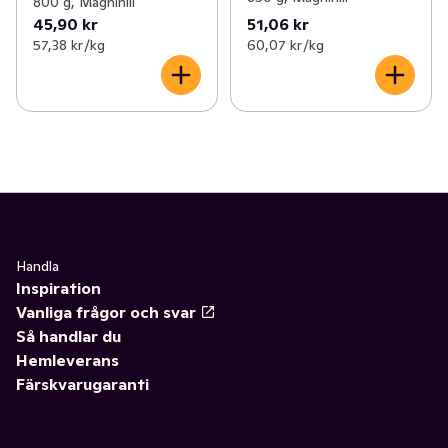
800 g, Magnihill
45,90 kr
51,06 kr
57,38 kr /kg
60,07 kr /kg
Handla
Inspiration
Vanliga frågor och svar
Så handlar du
Hemleverans
Färskvarugaranti