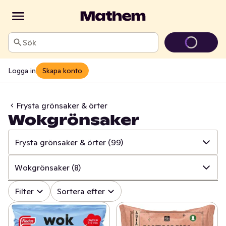
Sök
Logga in
Skapa konto
Frysta grönsaker & örter
Wokgrönsaker
Frysta grönsaker & örter
(99)
✓
Alla
(898)
Wokgrönsaker
(8)
✓
Fryst kött, burgare & korv
(38)
✓
Alla
(99)
Filter
Sortera efter
✓
Fryst fågel
(64)
✓
Frysta grönsaker
(75)