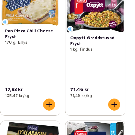
Pan Pizza Chili Cheese
Fryst
Oxpytt Gräddstuvad
170 g, Billys
Fryst
1 kg, Findus
17,93 kr
71,46 kr
105,47 kr /kg
71,46 kr /kg