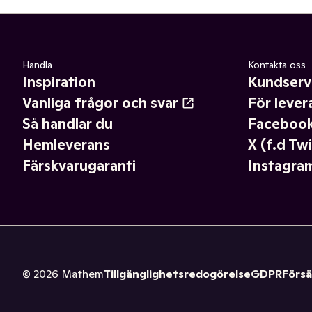
Handla
Kontakta oss
Inspiration
Kundserv
Vanliga frågor och svar
För lever
Så handlar du
Faceboo
Hemleverans
X (f.d Twi
Färskvarugaranti
Instagra
©
2026
Mathem
Tillgänglighetsredogörelse
GDPR
Försä