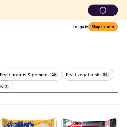
Logga in
Skapa konto
Fryst potatis & pommes
Fryst vegetariskt
29
59
Is
3