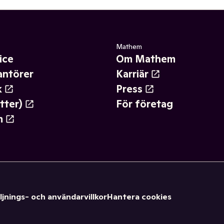
Mathem
ice
Om Mathem
antörer
Karriär
k
Press
tter)
För företag
m
ljnings- och användarvillkor
Hantera cookies