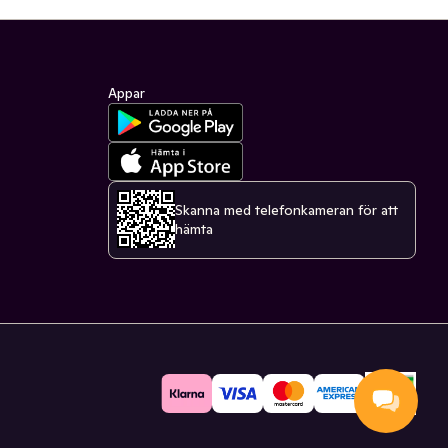
Appar
Skanna med telefonkameran för att
hämta