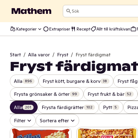
Sök
Kategorier
Extrapriser
Recept
Allt till kräftskivan
Start
/
Alla varor
/
Fryst
/
Fryst färdigmat
Fryst färdigma
Alla
Fryst kött, burgare & korv
Fryst fåg
896
38
Frysta grönsaker & örter
Fryst frukt & bär
99
52
Alla
Frysta färdigrätter
Pytt
Pizz
201
102
5
Filter
Sortera efter