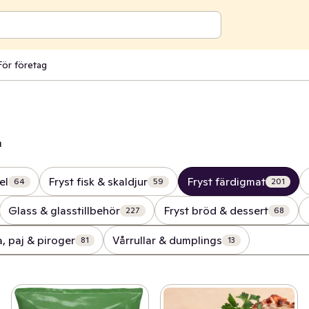
För företag
t
el
Fryst fisk & skaldjur
Fryst färdigmat
64
59
201
Glass & glasstillbehör
Fryst bröd & dessert
227
68
a, paj & piroger
Vårrullar & dumplings
81
13