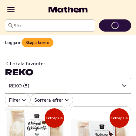
Sök
Logga in
Skapa konto
Lokala favoriter
REKO
REKO
(5)
✓
Alla
(242)
Filter
Sortera efter
✓
Österhagen Glass
(7)
Extrapris
Extrapris
✓
Sorunda
(22)