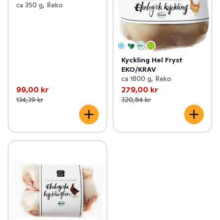
✓
Roots of Malmö
(3)
ca 350 g, Reko
✓
Pärlans konfektyr
(5)
✓
Bosarpkyckling
(4)
Kyckling Hel Fryst
✓
Gotlandschips
(5)
EKO/KRAV
ca 1800 g, Reko
✓
Olof Viktors
(29)
99,00 kr
279,00 kr
134,39 kr
320,84 kr
✓
REKO
(5)
✓
Melins
(18)