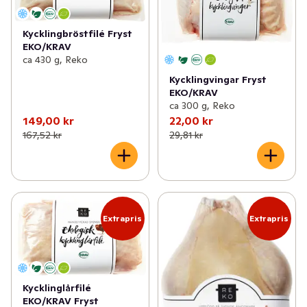
✓
Svenskt gårdsvilt
(5)
Kycklingbröstfilé Fryst
✓
Väddö gårdsmejeri
(9)
EKO/KRAV
ca 430 g, Reko
✓
Värmdö bryggeri
(3)
Kycklingvingar Fryst
EKO/KRAV
✓
Sövde musteri
(5)
ca 300 g, Reko
149,00 kr
22,00 kr
✓
Roslagsmjölk
(5)
167,52 kr
29,81 kr
✓
Kalf & Hansen
(8)
✓
Gateau
(13)
✓
Erssons
(16)
Extrapris
Extrapris
✓
Per i Viken
(12)
✓
Englamust
(4)
Kycklinglårfilé
EKO/KRAV Fryst