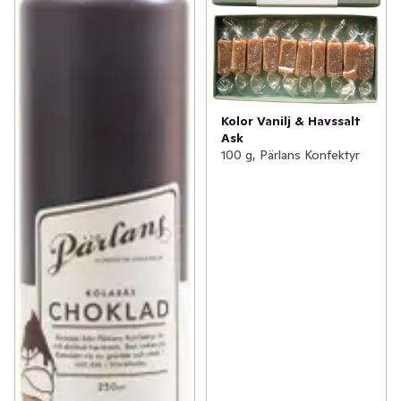
✓
Svenskt gårdsvilt
(5)
✓
Väddö gårdsmejeri
(9)
✓
Värmdö bryggeri
(3)
Kolor Vanilj & Havssalt
✓
Sövde musteri
(5)
Ask
100 g, Pärlans Konfektyr
✓
Roslagsmjölk
(5)
✓
Kalf & Hansen
(8)
✓
Gateau
(13)
✓
Erssons
(16)
✓
Per i Viken
(12)
✓
Englamust
(4)