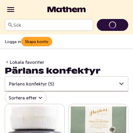
Sök
Logga in
Skapa konto
Lokala favoriter
Pärlans konfektyr
Pärlans konfektyr
(5)
✓
Alla
(242)
Sortera efter
✓
Österhagen Glass
(7)
✓
Sorunda
(22)