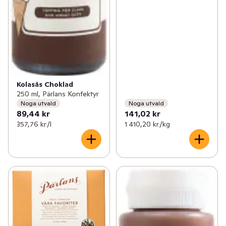
✓
Roots of Malmö
(3)
✓
Pärlans konfektyr
(5)
✓
Bosarpkyckling
(4)
✓
Gotlandschips
(5)
Kolasås Choklad
✓
Olof Viktors
(29)
250 ml, Pärlans Konfektyr
Noga utvald
Noga utvald
✓
REKO
(5)
89,44 kr
141,02 kr
357,76 kr /l
1 410,20 kr /kg
✓
Melins
(18)