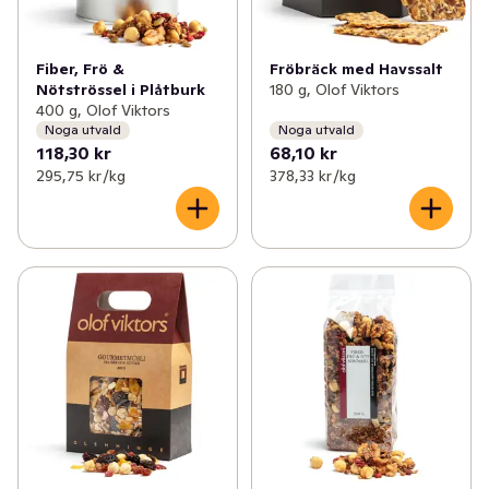
✓
Roots of Malmö
(3)
✓
Pärlans konfektyr
(5)
Fiber, Frö &
Fröbräck med Havssalt
Nötströssel i Plåtburk
180 g, Olof Viktors
✓
Bosarpkyckling
(4)
400 g, Olof Viktors
Noga utvald
Noga utvald
✓
Gotlandschips
(5)
118,30 kr
68,10 kr
295,75 kr /kg
378,33 kr /kg
✓
Olof Viktors
(29)
✓
REKO
(5)
✓
Melins
(18)