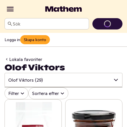
Sök
Logga in
Skapa konto
Lokala favoriter
Olof Viktors
Olof Viktors
(29)
✓
Alla
(242)
Filter
Sortera efter
✓
Österhagen Glass
(7)
✓
Sorunda
(22)