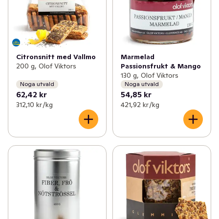
✓
Svenskt gårdsvilt
(5)
✓
Väddö gårdsmejeri
(9)
✓
Värmdö bryggeri
(3)
Citronsnitt med Vallmo
Marmelad
200 g, Olof Viktors
Passionsfrukt & Mango
✓
Sövde musteri
(5)
130 g, Olof Viktors
Noga utvald
Noga utvald
✓
Roslagsmjölk
(5)
62,42 kr
54,85 kr
312,10 kr /kg
421,92 kr /kg
✓
Kalf & Hansen
(8)
✓
Gateau
(13)
✓
Erssons
(16)
✓
Per i Viken
(12)
✓
Englamust
(4)