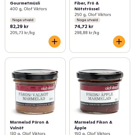
Gourmetmüsli
Fiber, Frö &
400 g, Olof Viktors
Nötströssel
250 g, Olof Viktors
Noga utvald
Noga utvald
82,29 kr
74,72 kr
205,73 kr /kg
298,88 kr /kg
Marmelad Päron &
Marmelad Fikon &
Valnöt
Äpple
130 g, Olof Viktors
150 g, Olof Viktors