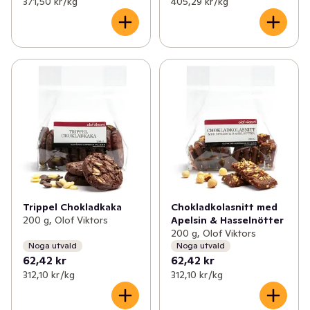
371,50 kr /kg
405,29 kr /kg
Trippel Chokladkaka
Chokladkolasnitt med
200 g, Olof Viktors
Apelsin & Hasselnötter
200 g, Olof Viktors
Noga utvald
Noga utvald
62,42 kr
62,42 kr
312,10 kr /kg
312,10 kr /kg