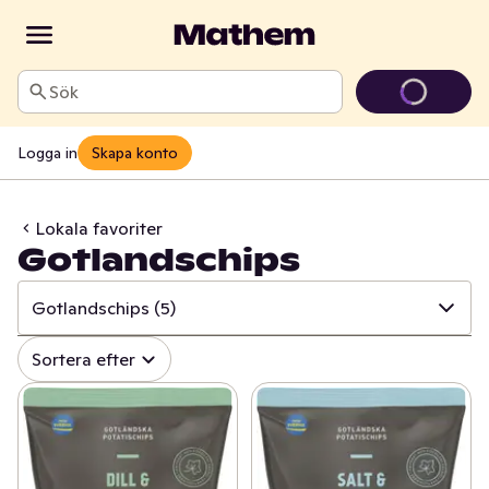
Sök
Logga in
Skapa konto
Lokala favoriter
Gotlandschips
Gotlandschips
(5)
✓
Alla
(242)
Sortera efter
✓
Österhagen Glass
(7)
✓
Sorunda
(22)