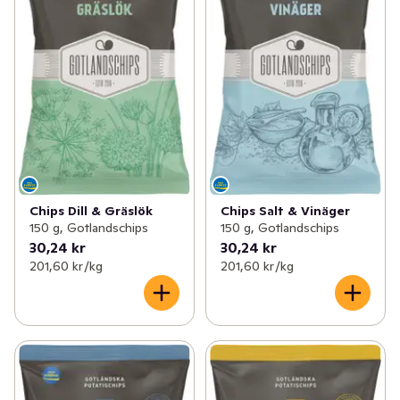
✓
Svenskt gårdsvilt
(5)
✓
Väddö gårdsmejeri
(9)
✓
Värmdö bryggeri
(3)
✓
Sövde musteri
(5)
✓
Roslagsmjölk
(5)
✓
Kalf & Hansen
(8)
Chips Dill & Gräslök
Chips Salt & Vinäger
150 g, Gotlandschips
150 g, Gotlandschips
✓
Gateau
(13)
30,24 kr
30,24 kr
201,60 kr /kg
201,60 kr /kg
✓
Erssons
(16)
✓
Per i Viken
(12)
✓
Englamust
(4)