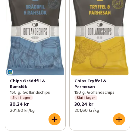
✓
Roots of Malmö
(3)
✓
Pärlans konfektyr
(5)
✓
Bosarpkyckling
(4)
✓
Gotlandschips
(5)
✓
Olof Viktors
(29)
✓
REKO
(5)
✓
Melins
(18)
Chips Gräddfil &
Chips Tryffel &
Ramslök
Parmesan
150 g, Gotlandschips
150 g, Gotlandschips
Slut i lager
Slut i lager
30,24 kr
30,24 kr
201,60 kr /kg
201,60 kr /kg