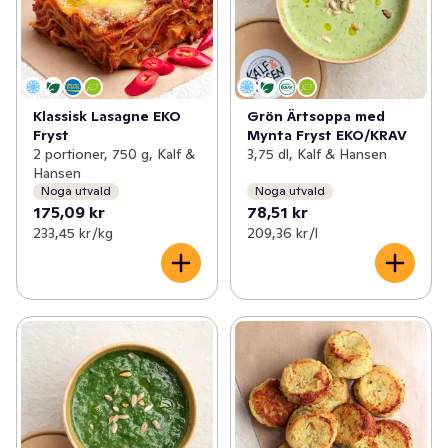
✓
Svenskt gårdsvilt
(5)
✓
Väddö gårdsmejeri
(9)
✓
Värmdö bryggeri
(3)
Klassisk Lasagne EKO
Grön Ärtsoppa med
Fryst
Mynta Fryst EKO/KRAV
✓
Sövde musteri
(5)
2 portioner, 750 g, Kalf &
3,75 dl, Kalf & Hansen
Hansen
✓
Roslagsmjölk
(5)
Noga utvald
Noga utvald
175,09 kr
78,51 kr
✓
Kalf & Hansen
(8)
233,45 kr /kg
209,36 kr /l
✓
Gateau
(13)
✓
Erssons
(16)
✓
Per i Viken
(12)
✓
Englamust
(4)