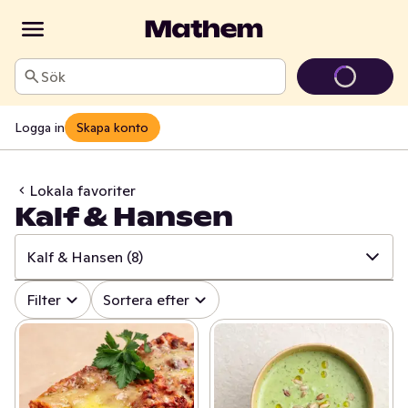
Sök
Logga in
Skapa konto
Lokala favoriter
Kalf & Hansen
Kalf & Hansen
(8)
✓
Alla
(242)
Filter
Sortera efter
✓
Österhagen Glass
(7)
✓
Sorunda
(22)