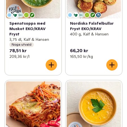
✓
Roots of Malmö
(3)
✓
Pärlans konfektyr
(5)
Spenatsoppa med
Nordiska Falafelbullar
✓
Bosarpkyckling
(4)
Muskot EKO/KRAV
Fryst EKO/KRAV
Fryst
400 g, Kalf & Hansen
✓
Gotlandschips
(5)
3,75 dl, Kalf & Hansen
Noga utvald
78,51 kr
66,20 kr
✓
Olof Viktors
(29)
209,36 kr /l
165,50 kr /kg
✓
REKO
(5)
✓
Melins
(18)