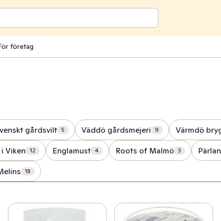
För företag
venskt gårdsvilt
Väddö gårdsmejeri
Värmdö bryg
5
9
 i Viken
Englamust
Roots of Malmö
Pärlan
12
4
3
Melins
18