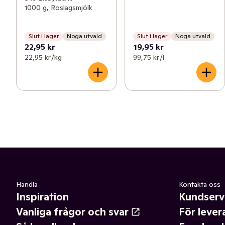
1000 g, Roslagsmjölk
Slut i lager
Noga utvald
Slut i lager
Noga utvald
22,95 kr
19,95 kr
22,95 kr /kg
99,75 kr /l
Handla
Kontakta oss
Inspiration
Kundserv
Vanliga frågor och svar
För lever