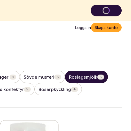
Logga in
Skapa konto
geri
Sövde musteri
Roslagsmjölk
3
5
5
s konfektyr
Bosarpkyckling
5
4