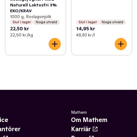
Naturell Laktosfri 3%
EKO/KRAV
1000 g, Roslagsmjölk
Slut i lager
Noga utvald
Slut i lager
Noga utvald
22,50 kr
14,95 kr
22,50 kr /kg
49,83 kr /l
Mathem
ice
Om Mathem
antörer
Karriär