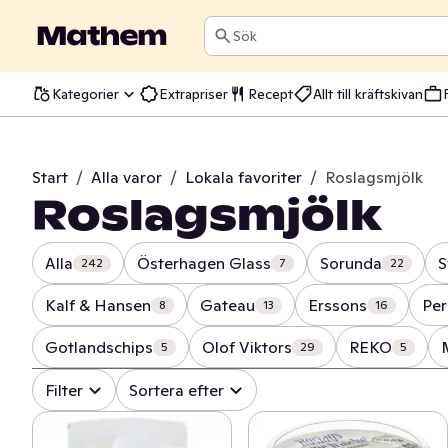
Sök
Kategorier
Extrapriser
Recept
Allt till kräftskivan
Start
/
Alla varor
/
Lokala favoriter
/
Roslagsmjölk
Roslagsmjölk
Alla
Österhagen Glass
Sorunda
S
242
7
22
Kalf & Hansen
Gateau
Erssons
Per
8
13
16
Gotlandschips
Olof Viktors
REKO
5
29
5
Filter
Sortera efter