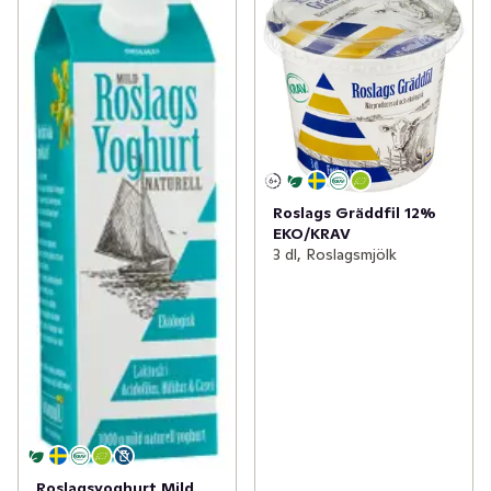
Roslags Gräddfil 12%
EKO/KRAV
3 dl, Roslagsmjölk
Roslagsyoghurt Mild