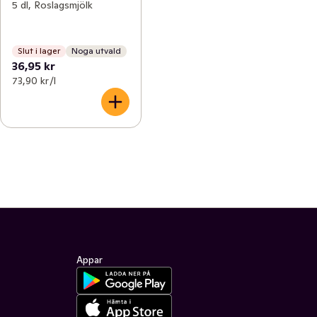
5 dl, Roslagsmjölk
Slut i lager
Noga utvald
36,95 kr
73,90 kr /l
Appar