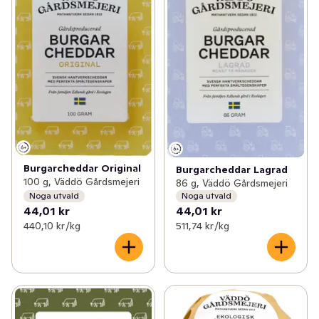
✓
Roots of Malmö
(3)
✓
Pärlans konfektyr
(5)
✓
Bosarpkyckling
(4)
✓
Gotlandschips
(5)
✓
Olof Viktors
(29)
✓
REKO
(5)
Burgarcheddar Original
Burgarcheddar Lagrad
100 g, Väddö Gårdsmejeri
86 g, Väddö Gårdsmejeri
✓
Melins
(18)
Noga utvald
Noga utvald
44,01 kr
44,01 kr
440,10 kr /kg
511,74 kr /kg