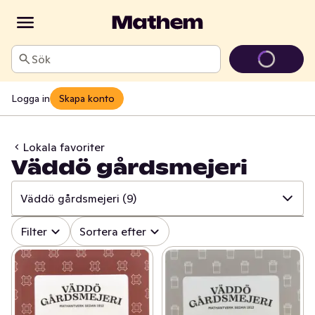
Sök
Logga in
Skapa konto
Lokala favoriter
Väddö gårdsmejeri
Väddö gårdsmejeri
(9)
✓
Alla
(242)
Filter
Sortera efter
✓
Österhagen Glass
(7)
✓
Sorunda
(22)