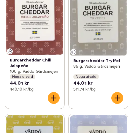
✓
Svenskt gårdsvilt
(5)
✓
Väddö gårdsmejeri
(9)
✓
Värmdö bryggeri
(3)
✓
Sövde musteri
(5)
✓
Roslagsmjölk
(5)
Burgarcheddar Chili
Burgarcheddar Tryffel
Jalapeño
86 g, Väddö Gårdsmejeri
✓
Kalf & Hansen
(8)
100 g, Väddö Gårdsmejeri
Noga utvald
Noga utvald
✓
Gateau
(13)
44,01 kr
44,01 kr
440,10 kr /kg
511,74 kr /kg
✓
Erssons
(16)
✓
Per i Viken
(12)
✓
Englamust
(4)