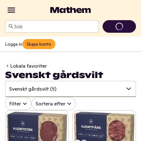
Sök
Logga in
Skapa konto
Lokala favoriter
Svenskt gårdsvilt
Svenskt gårdsvilt
(5)
✓
Alla
(243)
Filter
Sortera efter
✓
Österhagen Glass
(7)
✓
Sorunda
(22)