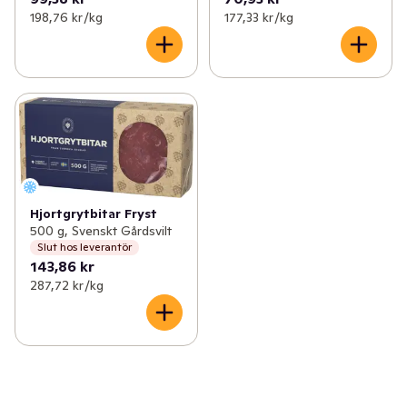
✓
Roots of Malmö
(3)
198,76 kr /kg
177,33 kr /kg
✓
Pärlans konfektyr
(5)
✓
Bosarpkyckling
(4)
✓
Gotlandschips
(5)
✓
Olof Viktors
(29)
✓
REKO
(5)
Hjortgrytbitar Fryst
500 g, Svenskt Gårdsvilt
✓
Melins
(18)
Slut hos leverantör
143,86 kr
287,72 kr /kg