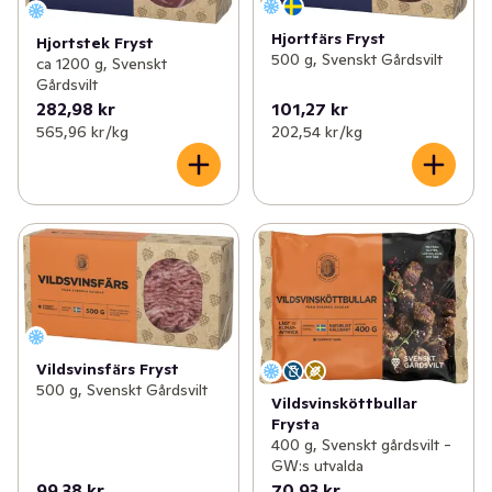
✓
Svenskt gårdsvilt
(5)
Hjortfärs Fryst
Hjortstek Fryst
500 g, Svenskt Gårdsvilt
✓
Väddö gårdsmejeri
(9)
ca 1200 g, Svenskt
Gårdsvilt
282,98 kr
101,27 kr
✓
Värmdö bryggeri
(3)
565,96 kr /kg
202,54 kr /kg
✓
Sövde musteri
(5)
✓
Roslagsmjölk
(5)
✓
Kalf & Hansen
(8)
✓
Gateau
(13)
✓
Erssons
(16)
Vildsvinsfärs Fryst
500 g, Svenskt Gårdsvilt
✓
Per i Viken
(12)
Vildsvinsköttbullar
Frysta
400 g, Svenskt gårdsvilt -
✓
Englamust
(4)
GW:s utvalda
99,38 kr
70,93 kr