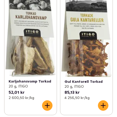
✓
Potatis & lök
(50)
✓
Skogschampinjoner
(2)
✓
Kålväxter
(25)
✓
Shi-Take-svamp
(1)
✓
Bär
(12)
✓
Portabellosvamp
(1)
✓
Svamp
(20)
✓
Ostronskivling
(1)
✓
Frukt- och grönsakslådor
(3)
✓
Kantareller
(3)
✓
Färska örter
(25)
✓
Karl-Johan svamp
0
✓
Torkad svamp
(3)
Karljohansvamp Torkad
Gul Kantarell Torkad
20 g, ITIGO
20 g, ITIGO
52,01 kr
85,13 kr
2 600,50 kr /kg
4 256,50 kr /kg