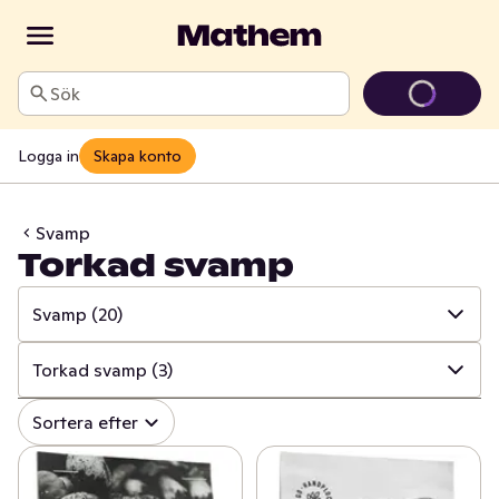
Sök
Logga in
Skapa konto
Svamp
Torkad svamp
Svamp
(20)
✓
Alla
(317)
Torkad svamp
(3)
✓
Grönsaker
(118)
✓
Alla
(20)
Sortera efter
✓
Frukt
(65)
✓
Champinjon
(6)