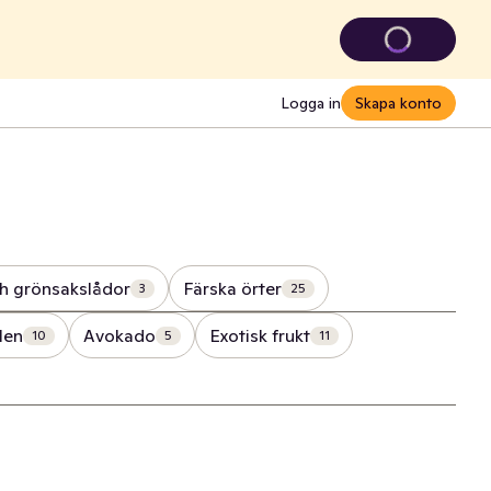
Logga in
Skapa konto
ch grönsakslådor
Färska örter
3
25
len
Avokado
Exotisk frukt
10
5
11