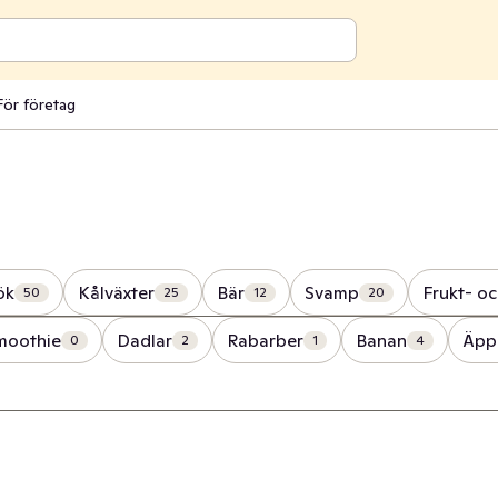
För företag
ök
Kålväxter
Bär
Svamp
Frukt- o
50
25
12
20
smoothie
Dadlar
Rabarber
Banan
Äpp
0
2
1
4