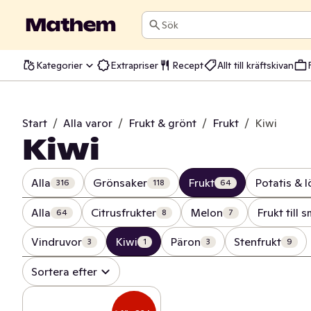
Sök
Kategorier
Extrapriser
Recept
Allt till kräftskivan
Start
/
Alla varor
/
Frukt & grönt
/
Frukt
/
Kiwi
Kiwi
Alla
Grönsaker
Frukt
Potatis & l
316
118
64
Alla
Citrusfrukter
Melon
Frukt till 
64
8
7
Vindruvor
Kiwi
Päron
Stenfrukt
3
1
3
9
Sortera efter