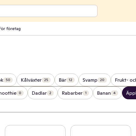
För företag
ök
Kålväxter
Bär
Svamp
Frukt- o
50
25
12
20
smoothie
Dadlar
Rabarber
Banan
Äpp
0
2
1
4