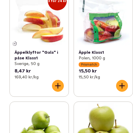
3 för 24 kr
Äppelklyftor "Gala" i
Äpple Klass1
påse Klass1
Polen, 1000 g
Sverige, 50 g
Prismatch
8,47 kr
15,50 kr
169,40 kr /kg
15,50 kr /kg