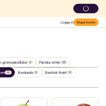
Logga in
Skapa konto
ch grönsakslådor
Färska örter
3
25
len
Avokado
Exotisk frukt
10
5
11