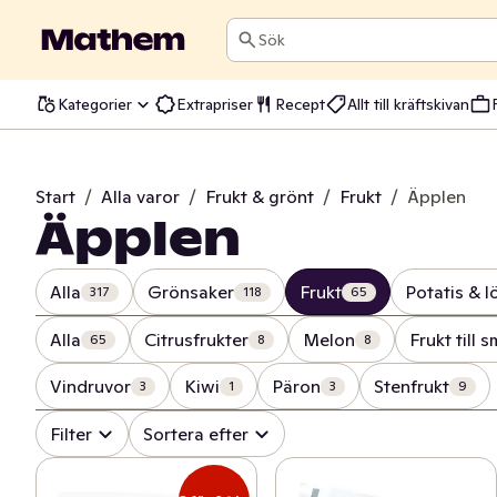
Sök
Kategorier
Extrapriser
Recept
Allt till kräftskivan
Start
/
Alla varor
/
Frukt & grönt
/
Frukt
/
Äpplen
Äpplen
Alla
Grönsaker
Frukt
Potatis & l
317
118
65
Alla
Citrusfrukter
Melon
Frukt till 
65
8
8
Vindruvor
Kiwi
Päron
Stenfrukt
3
1
3
9
Filter
Sortera efter