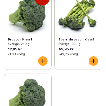
✓
Potatis & lök
(50)
✓
Aubergine
(2)
✓
Kålväxter
(25)
✓
Selleri
(2)
✓
Bär
(12)
✓
Pumpa
(1)
✓
Svamp
(20)
✓
Groddar
(5)
Broccoli Klass1
Sparrisbroccoli Klass1
Sverige, 250 g
Sverige, 200 g
✓
Frukt- och grönsakslådor
(3)
✓
Majs
(3)
17,95 kr
49,95 kr
71,80 kr /kg
249,75 kr /kg
✓
Färska örter
(25)
✓
Rädisor
(2)
✓
Sparris
(1)
✓
Kronärtskocka
(1)
✓
Tomater
(13)
✓
Gurka
(2)