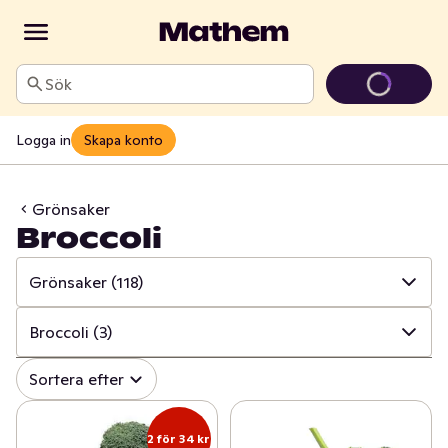
Sök
Logga in
Skapa konto
Grönsaker
Broccoli
Grönsaker
(118)
✓
Alla
(316)
Broccoli
(3)
✓
Grönsaker
(118)
✓
Alla
(118)
Sortera efter
✓
Frukt
(64)
✓
Sallat
(36)
2 för 34 kr