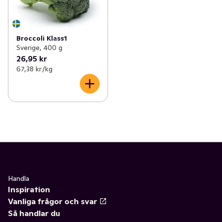
✓
Rotfrukter
(20)
✓
Paprika
(9)
Broccoli Klass1
Sverige, 400 g
✓
Broccoli
(3)
26,95 kr
67,38 kr /kg
✓
Ärtor & bönor
(7)
✓
Grönsaksblandningar
(4)
✓
Zucchini
(2)
Handla
Inspiration
Vanliga frågor och svar
Så handlar du