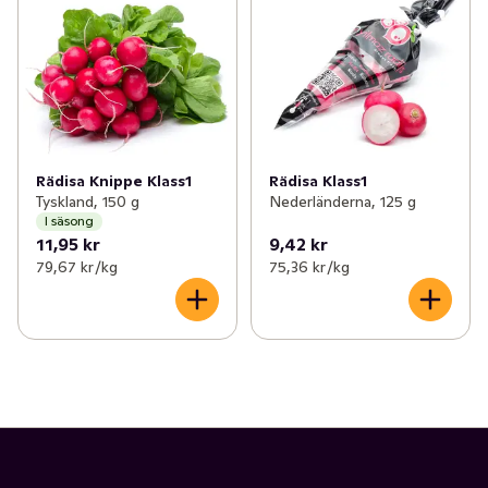
✓
Potatis & lök
(50)
✓
Aubergine
(2)
✓
Kålväxter
(25)
✓
Selleri
(2)
✓
Bär
(12)
✓
Pumpa
(1)
✓
Svamp
(20)
✓
Groddar
(5)
Rädisa Knippe Klass1
Rädisa Klass1
Tyskland, 150 g
Nederländerna, 125 g
✓
Frukt- och grönsakslådor
(3)
✓
Majs
(3)
I säsong
11,95 kr
9,42 kr
✓
Färska örter
(25)
✓
Rädisor
(2)
79,67 kr /kg
75,36 kr /kg
✓
Sparris
(1)
✓
Kronärtskocka
(1)
✓
Tomater
(13)
✓
Gurka
(2)