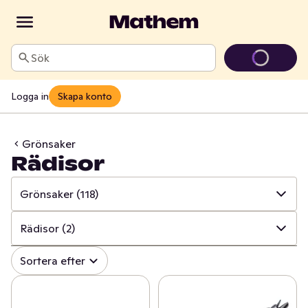
Sök
Logga in
Skapa konto
Grönsaker
Rädisor
Grönsaker
(118)
✓
Alla
(317)
Rädisor
(2)
✓
Grönsaker
(118)
✓
Alla
(118)
Sortera efter
✓
Frukt
(65)
✓
Sallat
(36)