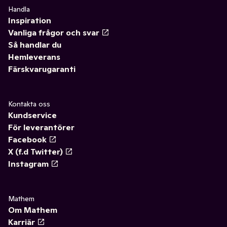
✓
Rotfrukter
(20)
Handla
Inspiration
✓
Paprika
(9)
Vanliga frågor och svar
Så handlar du
✓
Broccoli
(3)
Hemleverans
Färskvarugaranti
✓
Ärtor & bönor
(7)
✓
Grönsaksblandningar
(4)
Kontakta oss
Kundservice
✓
Zucchini
(2)
För leverantörer
Facebook
X (f.d Twitter)
Instagram
Mathem
Om Mathem
Karriär