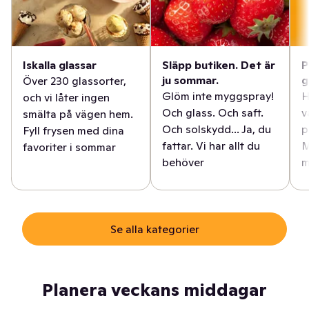
Iskalla glassar
Släpp butiken. Det är
P
ju sommar.
g
Över 230 glassorter,
Glöm inte myggspray!
H
och vi låter ingen
Och glass. Och saft.
v
smälta på vägen hem.
Och solskydd... Ja, du
p
Fyll frysen med dina
fattar. Vi har allt du
M
favoriter i sommar
behöver
m
Se alla kategorier
Planera veckans middagar