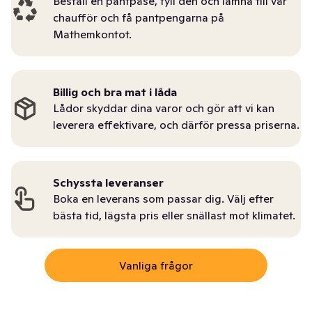
Beställ en pantpåse, fyll den och lämna till vår
chaufför och få pantpengarna på
Mathemkontot.
Billig och bra mat i låda
Lådor skyddar dina varor och gör att vi kan
leverera effektivare, och därför pressa priserna.
Schyssta leveranser
Boka en leverans som passar dig. Välj efter
bästa tid, lägsta pris eller snällast mot klimatet.
Vanliga frågor