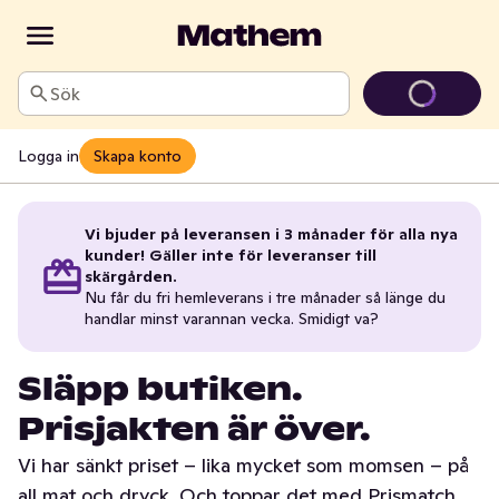
Sök
Logga in
Skapa konto
Vi bjuder på leveransen i 3 månader för alla nya
kunder! Gäller inte för leveranser till
skärgården.
Nu får du fri hemleverans i tre månader så länge du
handlar minst varannan vecka. Smidigt va?
Släpp butiken.
Prisjakten är över.
Vi har sänkt priset – lika mycket som momsen – på
all mat och dryck. Och toppar det med Prismatch