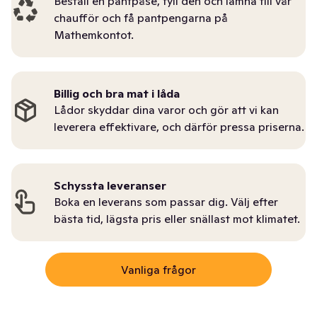
Beställ en pantpåse, fyll den och lämna till vår
chaufför och få pantpengarna på
Mathemkontot.
Billig och bra mat i låda
Lådor skyddar dina varor och gör att vi kan
leverera effektivare, och därför pressa priserna.
Schyssta leveranser
Boka en leverans som passar dig. Välj efter
bästa tid, lägsta pris eller snällast mot klimatet.
Vanliga frågor