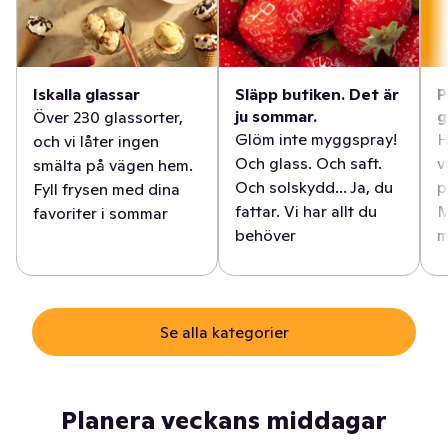
Iskalla glassar
Släpp butiken. Det är
P
ju sommar.
g
Över 230 glassorter,
Glöm inte myggspray!
H
och vi låter ingen
Och glass. Och saft.
v
smälta på vägen hem.
Och solskydd... Ja, du
p
Fyll frysen med dina
fattar. Vi har allt du
M
favoriter i sommar
behöver
m
Se alla kategorier
Planera veckans middagar