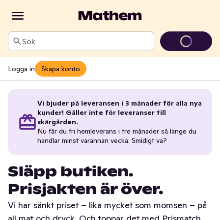
Sök
Logga in
Skapa konto
Vi bjuder på leveransen i 3 månader för alla nya
kunder! Gäller inte för leveranser till
skärgården.
Nu får du fri hemleverans i tre månader så länge du
handlar minst varannan vecka. Smidigt va?
Släpp butiken.
Prisjakten är över.
Vi har sänkt priset – lika mycket som momsen – på
all mat och dryck. Och toppar det med Prismatch