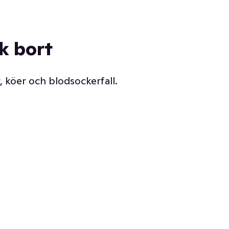
ck bort
, köer och blodsockerfall.
Vår delikatessdisk