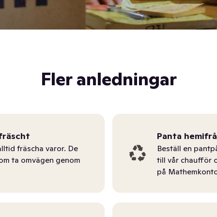
Fler anledningar
fräscht
Panta hemifr
lltid fräscha varor. De
Beställ en pantp
tom ta omvägen genom
till vår chauffö
på Mathemkonto