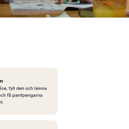
ån
åse, fyll den och lämna
r och få pantpengarna
t.