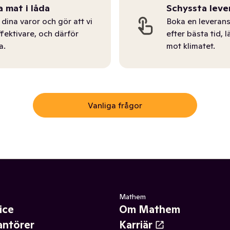
a mat i låda
Schyssta leve
dina varor och gör att vi
Boka en leverans
ffektivare, och därför
efter bästa tid, l
a.
mot klimatet.
Vanliga frågor
Mathem
ice
Om Mathem
antörer
Karriär