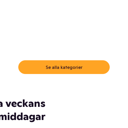
ommar.
Här får du samma varor till
samma lägsta pris som i
öm inte myggspray! Och
matbutiken. Men utan att g
ass. Och saft. Och
till matbutiken
lskydd... Ja, du fattar. Vi har
lt du behöver
Se alla kategorier
a veckans
middagar