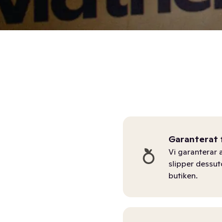
Garanterat 
Vi garanterar a
slipper dessu
butiken.