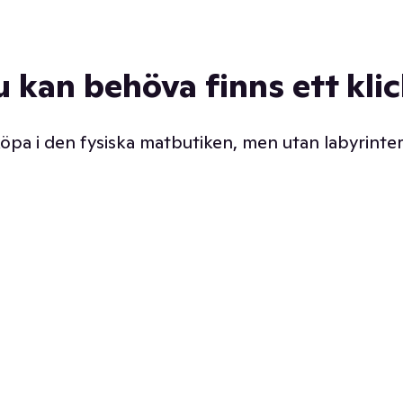
u kan behöva finns ett kli
 köpa i den fysiska matbutiken, men utan labyrinter
äpp butiken. Det är ju
Prismatch med garanti