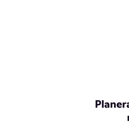
Över 230 glassorter, och vi
s
låter ingen smälta på vägen
Gl
hem. Fyll frysen med dina
gl
favoriter i sommar
so
al
Planer