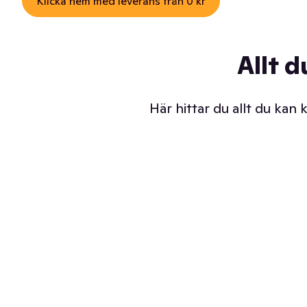
Klicka hem med leverans från 0 kr
Allt d
Här hittar du allt du kan
Iskalla glassar
Sl