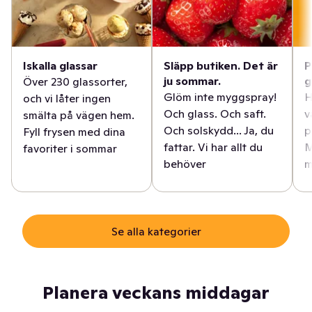
Iskalla glassar
Släpp butiken. Det är
P
ju sommar.
g
Över 230 glassorter,
Glöm inte myggspray!
H
och vi låter ingen
Och glass. Och saft.
v
smälta på vägen hem.
Och solskydd... Ja, du
p
Fyll frysen med dina
fattar. Vi har allt du
M
favoriter i sommar
behöver
m
Se alla kategorier
Planera veckans middagar