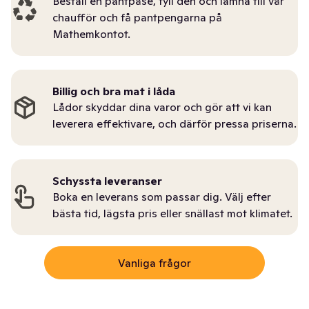
Beställ en pantpåse, fyll den och lämna till vår
chaufför och få pantpengarna på
Mathemkontot.
Billig och bra mat i låda
Lådor skyddar dina varor och gör att vi kan
leverera effektivare, och därför pressa priserna.
Schyssta leveranser
Boka en leverans som passar dig. Välj efter
bästa tid, lägsta pris eller snällast mot klimatet.
Vanliga frågor