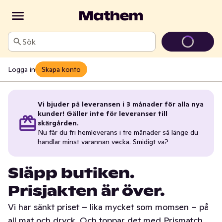
Sök
Logga in
Skapa konto
Vi bjuder på leveransen i 3 månader för alla nya
kunder! Gäller inte för leveranser till
skärgården.
Nu får du fri hemleverans i tre månader så länge du
handlar minst varannan vecka. Smidigt va?
Släpp butiken.
Prisjakten är över.
Vi har sänkt priset – lika mycket som momsen – på
all mat och dryck. Och toppar det med Prismatch