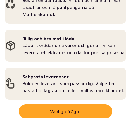
Beställ en pantpåse, fyll den och lämna till vår
chaufför och få pantpengarna på
Mathemkontot.
Billig och bra mat i låda
Lådor skyddar dina varor och gör att vi kan
leverera effektivare, och därför pressa priserna.
Schyssta leveranser
Boka en leverans som passar dig. Välj efter
bästa tid, lägsta pris eller snällast mot klimatet.
Vanliga frågor