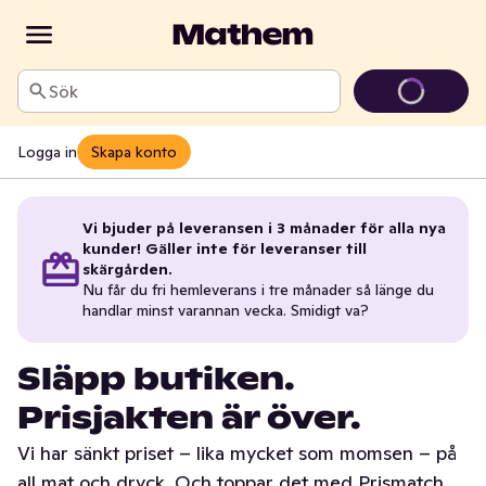
Sök
Logga in
Skapa konto
Vi bjuder på leveransen i 3 månader för alla nya
kunder! Gäller inte för leveranser till
skärgården.
Nu får du fri hemleverans i tre månader så länge du
handlar minst varannan vecka. Smidigt va?
Släpp butiken.
Prisjakten är över.
Vi har sänkt priset – lika mycket som momsen – på
all mat och dryck. Och toppar det med Prismatch