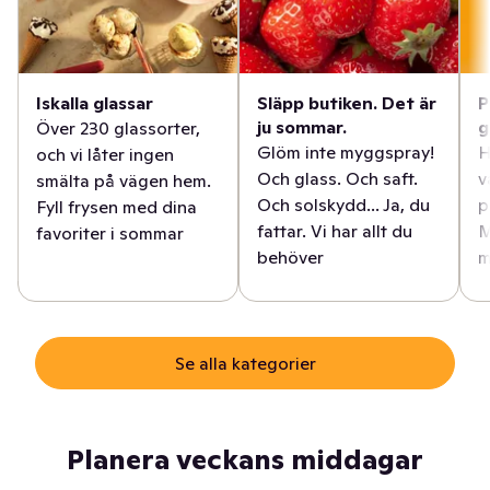
Iskalla glassar
Släpp butiken. Det är
P
ju sommar.
g
Över 230 glassorter,
Glöm inte myggspray!
H
och vi låter ingen
Och glass. Och saft.
v
smälta på vägen hem.
Och solskydd... Ja, du
p
Fyll frysen med dina
fattar. Vi har allt du
M
favoriter i sommar
behöver
m
Se alla kategorier
Planera veckans middagar