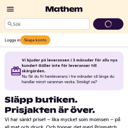
Sök
Logga in
Skapa konto
Vi bjuder på leveransen i 3 månader för alla nya
kunder! Gäller inte för leveranser till
skärgården.
Nu får du fri hemleverans i tre månader så länge du
handlar minst varannan vecka. Smidigt va?
Släpp butiken.
Prisjakten är över.
Vi har sänkt priset – lika mycket som momsen – på
all mat och dryck. Och toppar det med Prismatch