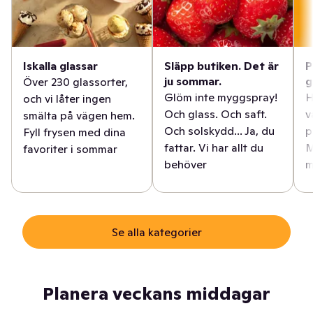
Iskalla glassar
Släpp butiken. Det är
P
ju sommar.
g
Över 230 glassorter,
Glöm inte myggspray!
H
och vi låter ingen
Och glass. Och saft.
v
smälta på vägen hem.
Och solskydd... Ja, du
p
Fyll frysen med dina
fattar. Vi har allt du
M
favoriter i sommar
behöver
m
Se alla kategorier
Planera veckans middagar