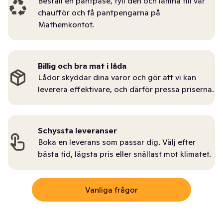
Beställ en pantpåse, fyll den och lämna till vår
chaufför och få pantpengarna på
Mathemkontot.
Billig och bra mat i låda
Lådor skyddar dina varor och gör att vi kan
leverera effektivare, och därför pressa priserna.
Schyssta leveranser
Boka en leverans som passar dig. Välj efter
bästa tid, lägsta pris eller snällast mot klimatet.
Vanliga frågor